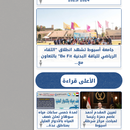
2024 /2025
جامعة أسيوط تشهد انطلاق ”اللقاء
الرياضي للياقة البدنية Be Fit” بالتعاون
مع...
الأعلى قراءة
تعيين المقدم أحمد
لمدة خمس ساعات مياه
عاصم حمزة رئيسا
سوهاج تعلن ضعف
لمباحث مركز شرطة
المياه بالأدوار العليا
أسيوط
بمناطق عدة...