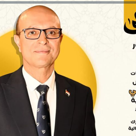
والحنجرة ينجح في استئصال ورم خبيث
الدواء المصرية يشن حملة رقابية مكبرة
لضبط المنشآت الطبية المخالفة
من...
.....