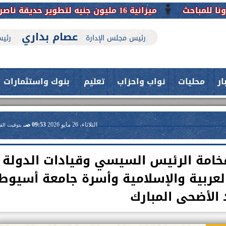
ميزانية 16 مليون جنيه لتطوير حديقة ناصر بأبوتيج.. نقلة حضارية تحافظ على تاريخها
عصام بداري
رئيس مجلس الإدارة
رئيس
ار
محليات
نواب واحزاب
تعليم
بنوك واستثمارات
الثلاثاء، 26 مايو 2026
09:53 صـ
بتوقيت الق
خامة الرئيس السيسي وقيادات الدولة
لعربية والإسلامية وأسرة جامعة أسيوط
 الأضحى المبارك
حدث بمستشفيات جامعة اسيوط....
فريق طبي بقسم الأنف والأذن
العلاج الحر بمنفلوط بالتعاون مع هيئة