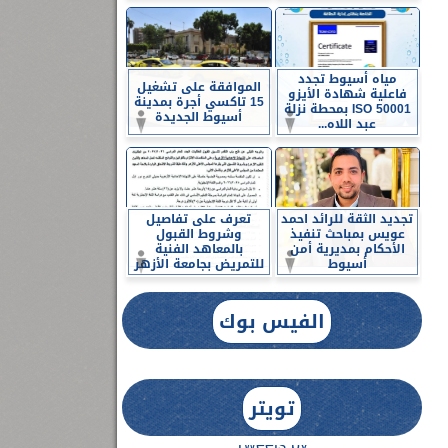
مياه أسيوط تجدد
الموافقة على تشغيل
فاعلية شهادة الأيزو
15 تاكسي أجرة بمدينة
ISO 50001 بمحطة نزلة
أسيوط الجديدة
عبد اللاه...
تجديد الثقة للرائد احمد
تعرف على تفاصيل
عويس بمباحث تنفيذ
وشروط القبول
الأحكام بمديرية أمن
بالمعاهد الفنية
أسيوط
للتمريض بجامعة الأزهر
الفيس بوك
تويتر
Tweets by