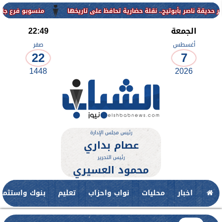
منسوبو فرع جامعة الأزهر لل
الجمعة
22:49
أغسطس
صفر
22
7
1448
2026
رئيس مجلس الإدارة
عصام بداري
رئيس التحرير
محمود العسيري
اخبار
محليات
نواب واحزاب
تعليم
بنوك واستثمار