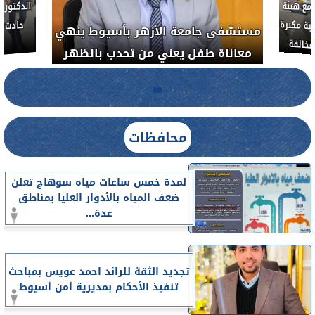
لأذن
العلاج الحر بمنفلوط بالتعاون مع هيئة
مستشفى 
رم خبيث
الدواء المصرية يشن حملة رقابية مكبرة
معاناة 
لضبط المنشآت الطبية المخالفة.....
محافظات
لمدة خمس ساعات مياه سوهاج تعلن
ضعف المياه بالأدوار العليا بمناطق
عدة...
تجديد الثقة للرائد احمد عويس بمباحث
تنفيذ الأحكام بمديرية أمن أسيوط