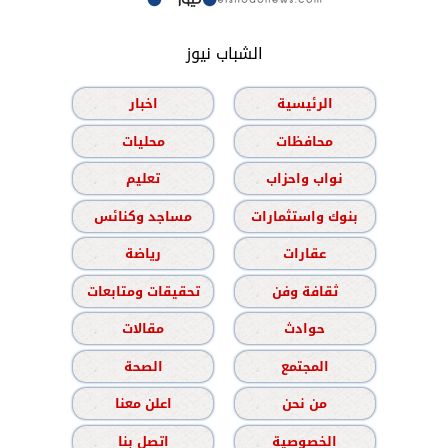
الشباب نيوز
الرئيسية
اخبار
محافظات
محليات
نواب واحزاب
تعليم
بنوك واستثمارات
مساجد وكنائس
عقارات
رياضة
ثقافة وفن
تحقيقات ومتابعات
حوادث
مقالات
المجتمع
الصحة
من نحن
اعلن معنا
الخصوصية
اتصل بنا