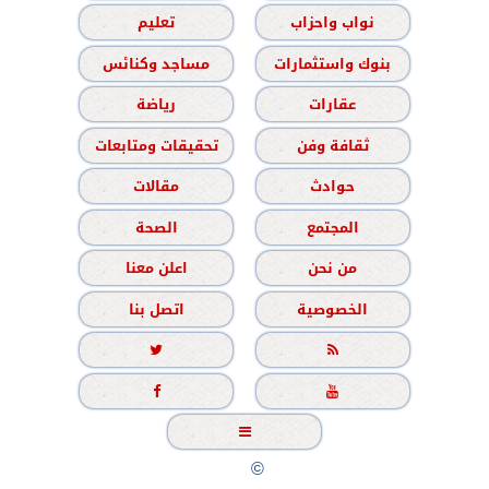
نواب واحزاب
تعليم
بنوك واستثمارات
مساجد وكنائس
عقارات
رياضة
ثقافة وفن
تحقيقات ومتابعات
حوادث
مقالات
المجتمع
الصحة
من نحن
اعلن معنا
الخصوصية
اتصل بنا





جميع الحقوق محفوظة
©
2020 - 2026 - الشباب نيوز