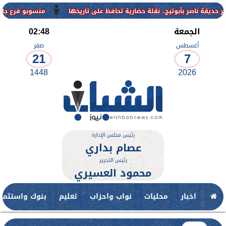
منسوبو فرع جامعة الأزهر لل
الجمعة
02:48
أغسطس
صفر
21
7
1448
2026
رئيس مجلس الإدارة
عصام بداري
رئيس التحرير
محمود العسيري
اخبار
محليات
نواب واحزاب
تعليم
بنوك واستثمار