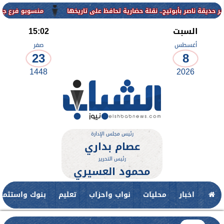
منسوبو فرع جامعة الأزهر
السبت
15:02
أغسطس
صفر
23
8
1448
2026
رئيس مجلس الإدارة
عصام بداري
رئيس التحرير
محمود العسيري
اخبار
محليات
نواب واحزاب
تعليم
بنوك واستثمار