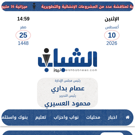
من المشروعات الإنشائية والتطويرية
ميزانية 16 مليون جنيه لتطوير حديقة ناصر بأبوتيج.. نقلة حضارية تحافظ على تاريخها
الإثنين
14:59
أغسطس
صفر
25
10
1448
2026
رئيس مجلس الإدارة
عصام بداري
رئيس التحرير
محمود العسيري
اخبار
محليات
نواب واحزاب
تعليم
بنوك واستثمار