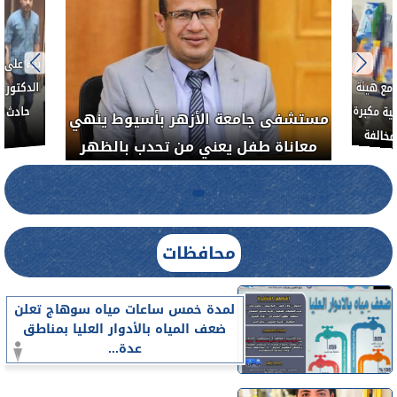
ط....
لأذن
العلاج الحر بمنفلوط بالتعاون مع هيئة
مستشفى 
رم خبيث
الدواء المصرية يشن حملة رقابية مكبرة
معاناة 
لضبط المنشآت الطبية المخالفة.....
محافظات
لمدة خمس ساعات مياه سوهاج تعلن
ضعف المياه بالأدوار العليا بمناطق
عدة...