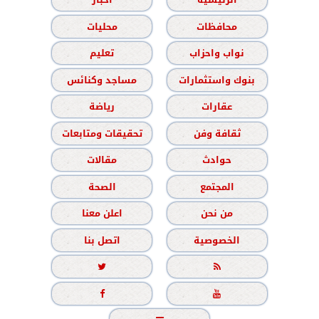
محافظات
محليات
نواب واحزاب
تعليم
بنوك واستثمارات
مساجد وكنائس
عقارات
رياضة
ثقافة وفن
تحقيقات ومتابعات
حوادث
مقالات
المجتمع
الصحة
من نحن
اعلن معنا
الخصوصية
اتصل بنا



