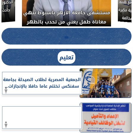
مع هيئة
ة مكبرة
مستشفى جامعة الأزهر بأسيوط ينهي
خالفة
معاناة طفل يعني من تحدب بالظهر
تعليم
الجمعية المصرية لطلاب الصيدلة بجامعة
سفنكس تختتم عاما حافلا بالإنجازات...