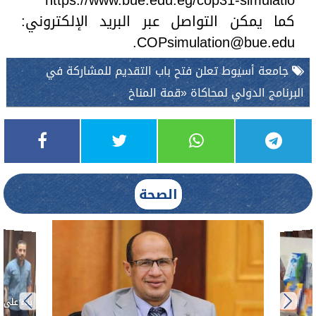
كما يمكن التواصل عبر البريد الإلكتروني:
.
COPsimulation@bue.edu
جامعة أسيوط تعلن فتح باب التقديم للمشاركة في
البرنامج الدولي لمحاكاة «قمة المناخ
الصحة
بناءً عل
الدكتور 
حادث أ