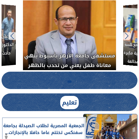
بناءً عل
الدكتور 
حادث أ
مع هيئة
ة مكبرة
مستشفى جامعة الأزهر بأسيوط ينهي
خالفة
معاناة طفل يعني من تحدب بالظهر
تعليم
الجمعية المصرية لطلاب الصيدلة بجامعة
سفنكس تختتم عاما حافلا بالإنجازات...