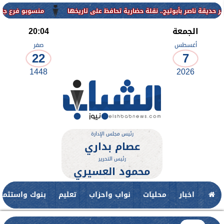
منسوبو فرع جامعة الأزهر لل
الجمعة
20:04
أغسطس
صفر
22
7
1448
2026
رئيس مجلس الإدارة
عصام بداري
رئيس التحرير
محمود العسيري
اخبار
محليات
نواب واحزاب
تعليم
بنوك واستثمار