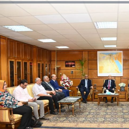
رئيس جامعة بني سويف نجاحاً طبياً
والحنجرة ينجح في استئصال ورم خبيث
جديد بمستشفيات الجامعة
...
من...