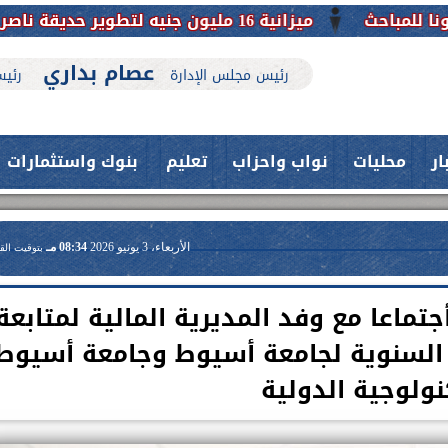
 على تاريخها
عصام بداري
رئيس مجلس الإدارة
رئيس
ار
محليات
نواب واحزاب
تعليم
بنوك واستثمارات
الأربعاء، 3 يونيو 2026
08:34 مـ
بتوقيت الق
تماعا مع وفد المديرية المالية لمتابعة
ت السنوية لجامعة أسيوط وجامعة أسيوط
نولوجية الدولية
حدث بمستشفيات جامعة اسيوط....
اعلن الدكتور طارق على ، القائم بأعمال
فريق طبي بقسم الأنف والأذن