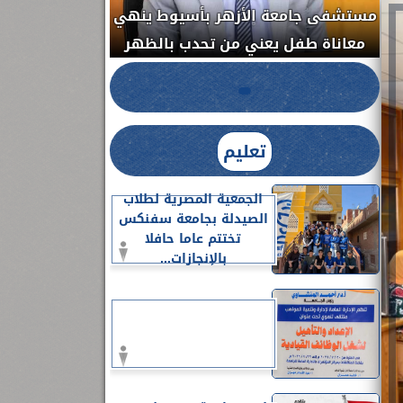
مستشفى جامعة ا
الدواء المصرية يشن حملة رقابية مكبرة
معاناة طفل يعن
لضبط المنشآت الطبية المخالفة.....
تعليم
الجمعية المصرية لطلاب
الصيدلة بجامعة سفنكس
تختتم عاما حافلا
بالإنجازات...