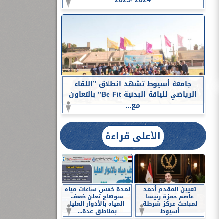
2024 /2025
جامعة أسيوط تشهد انطلاق ”اللقاء
الرياضي للياقة البدنية Be Fit” بالتعاون
مع...
الأعلى قراءة
تعيين المقدم أحمد
لمدة خمس ساعات مياه
عاصم حمزة رئيسا
سوهاج تعلن ضعف
لمباحث مركز شرطة
المياه بالأدوار العليا
أسيوط
بمناطق عدة...