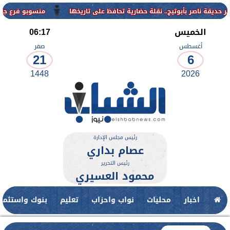
منسوبو فرع جامعة الأزهر لل
الخميس
06:17
أغسطس
صفر
21
6
1448
2026
رئيس مجلس الإدارة
عصام بداري
رئيس التحرير
محمود العسيري
اخبار
محليات
نواب واحزاب
تعليم
بنوك واستثمار