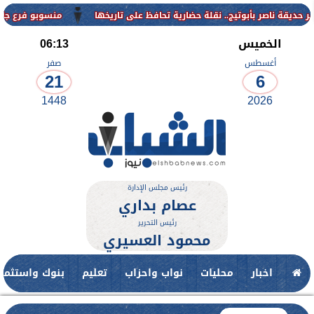
منسوبو فرع جامعة الأزهر ل
الخميس
06:13
أغسطس
صفر
21
6
1448
2026
رئيس مجلس الإدارة
عصام بداري
رئيس التحرير
محمود العسيري
اخبار
محليات
نواب واحزاب
تعليم
بنوك واستثمار