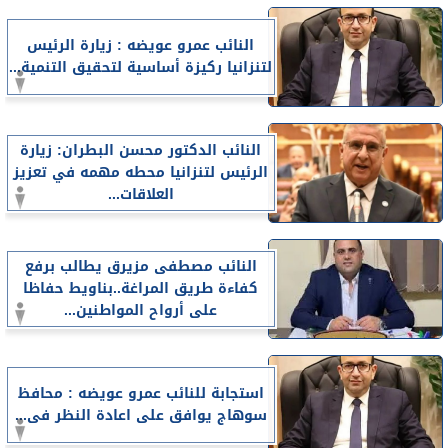
النائب عمرو عويضه : زيارة الرئيس
لتنزانيا ركيزة أساسية لتحقيق التنمية...
النائب الدكتور محسن البطران: زيارة
الرئيس لتنزانيا محطه مهمه في تعزيز
العلاقات...
النائب مصطفى مزيرق يطالب برفع
كفاءة طريق المراغة..بناويط حفاظا
على أرواح المواطنين...
استجابة للنائب عمرو عويضه : محافظ
سوهاج يوافق على اعادة النظر فى...