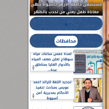
مستشفى جامعة ا
الدواء المصرية يشن حملة رقابية مكبرة
معاناة طفل يعن
لضبط المنشآت الطبية المخالفة.....
محافظات
لمدة خمس ساعات مياه
سوهاج تعلن ضعف المياه
بالأدوار العليا بمناطق
عدة...
تجديد الثقة للرائد احمد
عويس بمباحث تنفيذ
الأحكام بمديرية أمن
أسيوط