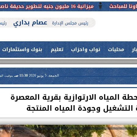
عصام بداري
رئيس مجلس الإدارة
رئيس
ار
محليات
نواب واحزاب
تعليم
بنوك واستثمارات
الجمعة، 5 يونيو 2026
11:30 صـ
بتوقيت الق
 المياه الارتوازية بقرية المعصرة
التشغيل وجودة المياه المنتجة
حدث بمستشفيات جامعة اسيوط....
اعلن الدكتور طارق على ، القائم بأعمال
فريق طبي بقسم الأنف والأذن