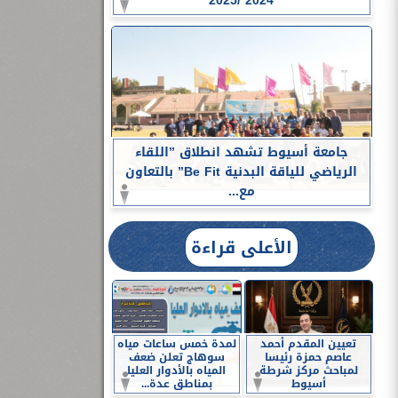
2024 /2025
جامعة أسيوط تشهد انطلاق ”اللقاء
الرياضي للياقة البدنية Be Fit” بالتعاون
مع...
الأعلى قراءة
تعيين المقدم أحمد
لمدة خمس ساعات مياه
عاصم حمزة رئيسا
سوهاج تعلن ضعف
لمباحث مركز شرطة
المياه بالأدوار العليا
أسيوط
بمناطق عدة...