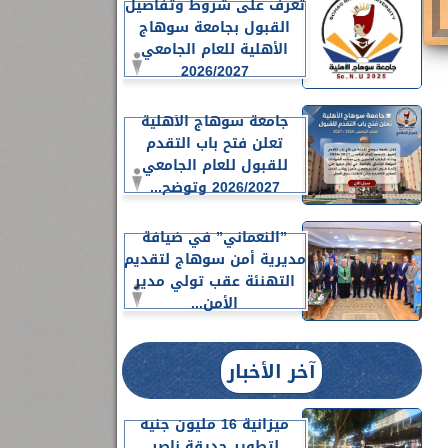
تعرف على شروط وتفاصيل
القبول بجامعة سوهاج
الأهلية للعام الجامعي
2026/2027
جامعة سوهاج الأهلية
تعلن فتح باب التقدم
للقبول للعام الجامعي
2026/2027 وتوضح...
”النعماني” في ضيافة
مديرية أمن سوهاج لتقديم
التهنئة عقب تولي مدير
الأمن...
آخر الأخبار
ميزانية 16 مليون جنيه
لتطوير حديقة ناصر