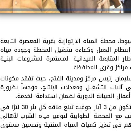
ط، محطة المياه الارتوازية بقرية المعصرة التابعة
 انتظام العمل وكفاءة تشغيل المحطة وجودة مياه
ر المتابعة الميدانية المستمرة لمشروعات البنية
 مراكز وقرى المحافظة.
ليمان رئيس مركز ومدينة الفتح، حيث تفقد مكونات
ى آليات التشغيل ومعدلات الإنتاج، موجهاً بضرورة
عمال الصيانة الدورية لضمان استدامة الخدمة.
وأوضح محافظ أسيوط أن المحطة تتكون من 3 آبار جوفية تبلغ طاقة كل بئر 30 لترًا في
جنب مع المحطة الطوابية لتوفير مياه الشرب لأهالي
سهم في تعزيز كميات المياه المنتجة وتحسين مستوى