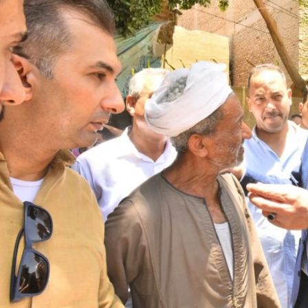
رئيس جامعة بني سويف نجاحاً طبياً
والحنجرة ينجح في استئصال ورم خبيث
جديد بمستشفيات الجامعة
...
من...