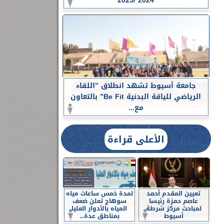
2024 /2025
جامعة أسيوط تشهد انطلاق ”اللقاء
الرياضي للياقة البدنية Be Fit” بالتعاون
مع...
الأعلى قراءة
تعيين المقدم أحمد
لمدة خمس ساعات مياه
عاصم حمزة رئيسا
سوهاج تعلن ضعف
لمباحث مركز شرطة
المياه بالأدوار العليا
أسيوط
بمناطق عدة...