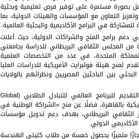
عمل بصورة مستمرة على توفير فرص تعليمية وبحثية
وتعزيز التعاون مع المؤسسات والهيئات الدولية، بما
 للمشاركة في البرامج الأكاديمية والبحثية العالمية.
 ملحوظًا في دعم برامج المنح والشراكات الدولية، حيث أعلنت
ة من المجلس الثقافي البريطاني للدراسة بجامعتي
المملكة المتحدة، في عدد من التخصصات العلمية
دم لمنح هيئة فولبرايت الأمريكية للدراسات العليا
البحثي بين الباحثين المصريين ونظرائهم بالولايات
كما أعلنت الجامعة عن فتح باب التقديم للبرنامج العالمي للتبادل الطلابي (Global
أمريكية بالقاهرة، فضلًا عن منح «الشراكة الوطنية في
كز الثقافي البريطاني، بهدف دعم تدويل مؤسسات
الأكاديمي الدولي.
نجازًا متميزًا بحصول خمسة من طلاب كليتي الهندسة