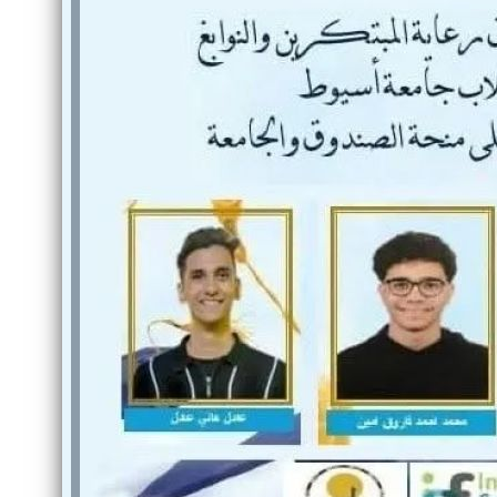
والحنجرة ينجح في استئصال ورم خبيث
الدواء المصرية يشن حملة رقابية مكبرة
لضبط المنشآت الطبية المخالفة
من...
.....