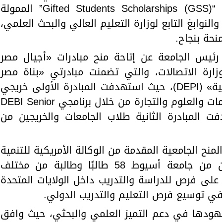
والحاسبات والمعلومات على منحة “Gifted Students Scholarships (GSS)” الممولة
لنوابغ التابع لوزارة التعليم العالي والبحث العلمي،
نحة بنجاح.
رئيس الجامعة عن إتاحة منح مبادرات «أجيال مصر
وزارة الاتصالات، والتي تضمنت مبادرتي «بناة مصر
الرقمية» (DEBI) و«رواد مصر الرقمية» (DEPI)، حيث استهدفت المبادرة الأولى خريجي
كليات الهندسة والحاسبات والمعلومات والعلوم والتجارة من خلال برنامجي DEBI Senior
D، بينما استهدفت المبادرة الثانية طلاب الجامعات والخريجين من
ح برنامج المنح الجامعية المقدمة من الوكالة الأمريكية للتنمية
الدولية، حيث بلغ عدد المستفيدين من جامعة أسيوط 58 طالبًا وطالبة من مختلف
م 18 طالبًا حصلوا على فرص للدراسة والتدريب داخل الولايات المتحدة
 في توسيع فرص التعليم والتدريب الدولي.
ت الجامعة جهودها في دعم التميز العلمي والبحثي، حيث وافق