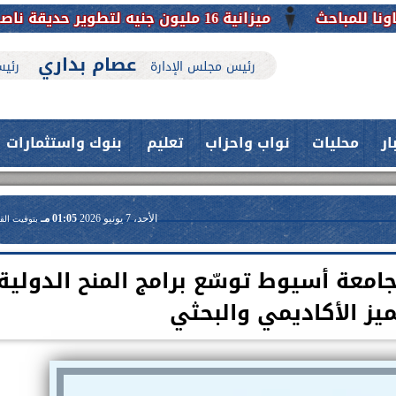
ميزانية 16 مليون جنيه لتطوير حديقة ناصر بأبوتيج.. نقلة حضارية تحافظ على تاريخها
عصام بداري
رئيس مجلس الإدارة
رئيس
ار
محليات
نواب واحزاب
تعليم
بنوك واستثمارات
الأحد، 7 يونيو 2026
01:05 مـ
بتوقيت الق
ز .. جامعة أسيوط توسّع برامج المنح الدولية
يز الأكاديمي والبحثي
حدث بمستشفيات جامعة اسيوط....
فريق طبي بقسم الأنف والأذن
العلاج الحر بمنفلوط بالتعاون مع هيئة