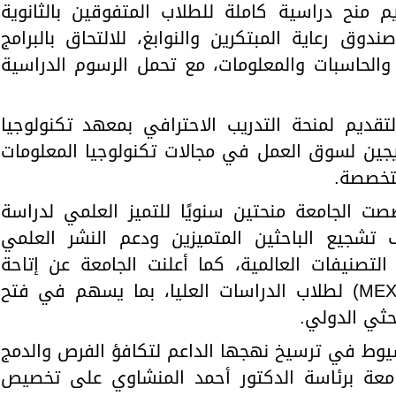
 منح دراسية كاملة للطلاب المتفوقين بالثانوية
ندوق رعاية المبتكرين والنوابغ، للالتحاق بالبرامج
 والحاسبات والمعلومات، مع تحمل الرسوم الدراسية
تقديم لمنحة التدريب الاحترافي بمعهد تكنولوجيا
تأهيل الخريجين لسوق العمل في مجالات تكنولوجيا المعلومات
متخصصة.
ت الجامعة منحتين سنويًا للتميز العلمي لدراسة
ف تشجيع الباحثين المتميزين ودعم النشر العلمي
التصنيفات العالمية، كما أعلنت الجامعة عن إتاحة
التقدم لمنحة الحكومة اليابانية (MEXT) لطلاب الدراسات العليا، بما يسهم في فتح
حثي الدولي.
ر جامعة أسيوط في ترسيخ نهجها الداعم لتكافؤ الفرص والدمج
عة برئاسة الدكتور أحمد المنشاوي على تخصيص