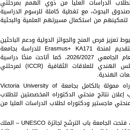
 لطلاب الدراسات العليا من ذوي الهمم بمرحلتي
 صندوق البحوث، مع تغطية كاملة للرسوم الدراسية
لتمكينهم من استكمال مسيرتهم العلمية والبحثية
جامعة أسيوط تعزيز فرص المنح والجوائز الدولية ودعم الباحثين
والطلاب، حيث أعلنت فتح باب التقديم لمنحة Erasmus+ KA171 للدراسة بجامعة
Kastamonu University التركية للعام الجامعي 2026/2027، كما أتاحت منحًا دراسية
ممولة بالكامل بالتعاون مع المجلس الهندي للعلاقات الثقافية (ICCR) لمرحلتي
عات الهندية.
كما أعلنت الجامعة عن منح دكتوراه ممولة بالكامل بجامعة Victoria University of
إلى جانب إعلان نتائج منحتي الدكتوراه المخصصتين للطلاب
 منحتي ماجستير ودكتوراه لطلاب الدراسات العليا من
وعلى صعيد الجوائز العلمية الدولية، فتحت الجامعة باب الترشح لجائزة UNESCO – الملك