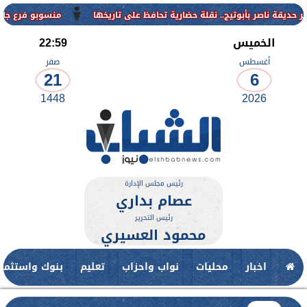
منسوبو فرع جامعة الأزهر للوج
الخميس
22:59
أغسطس
صفر
21
6
1448
2026
رئيس مجلس الإدارة
عصام بداري
رئيس التحرير
محمود العسيري
اخبار
محليات
نواب واحزاب
تعليم
بنوك واستثمار