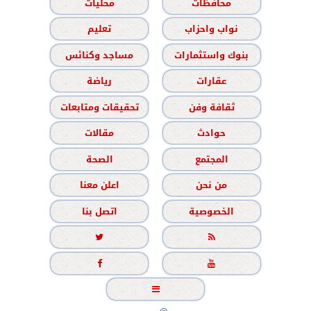
محافظات
محليات
نواب واحزاب
تعليم
بنوك واستثمارات
مساجد وكنائس
عقارات
رياضة
ثقافة وفن
تحقيقات ومتابعات
حوادث
مقالات
المجتمع
الصحة
من نحن
اعلن معنا
الخصوصية
اتصل بنا




