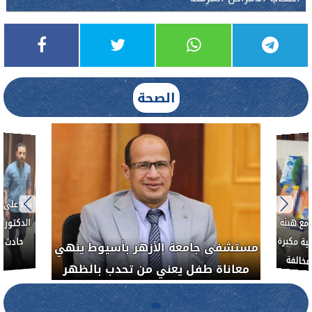
الصحة
بناءً عل
الدكتور 
حادث أ
مع هيئة
ة مكبرة
مستشفى جامعة الأزهر بأسيوط ينهي
خالفة
معاناة طفل يعني من تحدب بالظهر