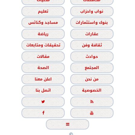
نواب واحزاب
تعليم
بنوك واستثمارات
مساجد وكنائس
عقارات
رياضة
ثقافة وفن
تحقيقات ومتابعات
حوادث
مقالات
المجتمع
الصحة
من نحن
اعلن معنا
الخصوصية
اتصل بنا





جميع الحقوق محفوظة
©
2020 - 2026 - الشباب نيوز