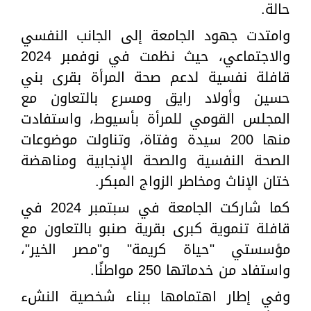
حالة.
وامتدت جهود الجامعة إلى الجانب النفسي
والاجتماعي، حيث نظمت في نوفمبر 2024
قافلة نفسية لدعم صحة المرأة بقرى بني
حسين وأولاد رايق ومسرع بالتعاون مع
المجلس القومي للمرأة بأسيوط، واستفادت
منها 200 سيدة وفتاة، وتناولت موضوعات
الصحة النفسية والصحة الإنجابية ومناهضة
ختان الإناث ومخاطر الزواج المبكر.
كما شاركت الجامعة في سبتمبر 2024 في
قافلة تنموية كبرى بقرية صنبو بالتعاون مع
مؤسستي "حياة كريمة" و"مصر الخير"،
واستفاد من خدماتها 250 مواطنًا.
وفي إطار اهتمامها ببناء شخصية النشء