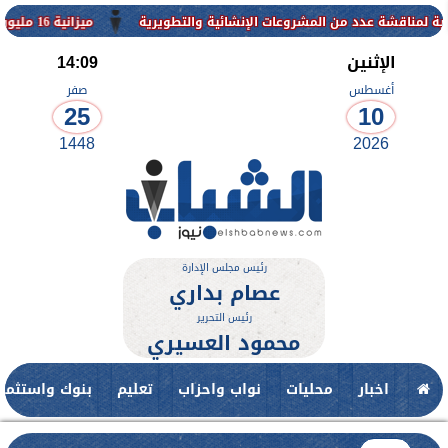
ت الإنشائية والتطويرية
ميزانية 16 مليون جنيه لتطوير حديقة ناصر بأبوتيج.. نقلة حضارية تحافظ على تاريخها
الإثنين
14:09
أغسطس
صفر
25
10
1448
2026
رئيس مجلس الإدارة
عصام بداري
رئيس التحرير
محمود العسيري
اخبار
محليات
نواب واحزاب
تعليم
بنوك واستثمار