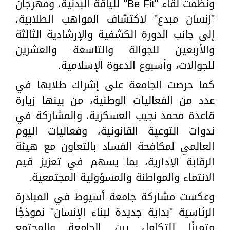
ونظمت لقاء "Be Fit" للياقة البدنية، ومهرجان
"إنسان مبدع" لاكتشاف المواهب الطلابية،
إلى جانب الدورة الكشفية والإرشادية الثالثة
والأربعين للجوالة والتاسعة والعشرين
للجوالات، وأسبوع الدعوة الإسلامية.
كما حرصت الجامعة على إشراك طلابها في
عدد من الفعاليات الوطنية، من بينها زيارة
قاعدة محمد نجيب العسكرية، والمشاركة في
ندوات التوعية القانونية، وفعاليات اليوم
العالمي لمكافحة الفساد بالتعاون مع هيئة
الرقابة الإدارية، بما يسهم في تعزيز قيم
الانتماء والمواطنة والمسؤولية المجتمعية.
وعكست مشاركة جامعة أسيوط في المبادرة
الرئاسية "بداية جديدة لبناء الإنسان" نموذجًا
متميزًا للتكامل بين الجامعة والمجتمع