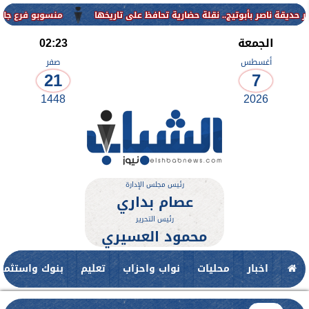
منسوبو فرع جامعة الأزهر للوجه
الجمعة
02:23
أغسطس
صفر
21
7
1448
2026
رئيس مجلس الإدارة
عصام بداري
رئيس التحرير
محمود العسيري
اخبار
محليات
نواب واحزاب
تعليم
بنوك واستثمار