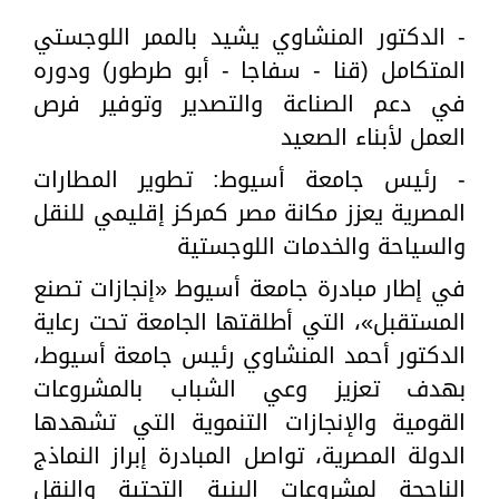
- الدكتور المنشاوي يشيد بالممر اللوجستي
المتكامل (قنا - سفاجا - أبو طرطور) ودوره
في دعم الصناعة والتصدير وتوفير فرص
العمل لأبناء الصعيد
- رئيس جامعة أسيوط: تطوير المطارات
المصرية يعزز مكانة مصر كمركز إقليمي للنقل
والسياحة والخدمات اللوجستية
في إطار مبادرة جامعة أسيوط «إنجازات تصنع
المستقبل»، التي أطلقتها الجامعة تحت رعاية
الدكتور أحمد المنشاوي رئيس جامعة أسيوط،
بهدف تعزيز وعي الشباب بالمشروعات
القومية والإنجازات التنموية التي تشهدها
الدولة المصرية، تواصل المبادرة إبراز النماذج
الناجحة لمشروعات البنية التحتية والنقل