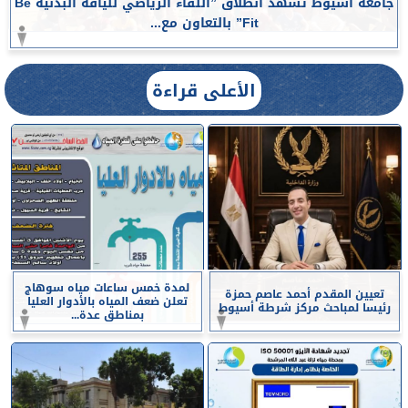
جامعة أسيوط تشهد انطلاق ”اللقاء الرياضي للياقة البدنية Be
Fit” بالتعاون مع...
الأعلى قراءة
لمدة خمس ساعات مياه سوهاج
تعيين المقدم أحمد عاصم حمزة
تعلن ضعف المياه بالأدوار العليا
رئيسا لمباحث مركز شرطة أسيوط
بمناطق عدة...