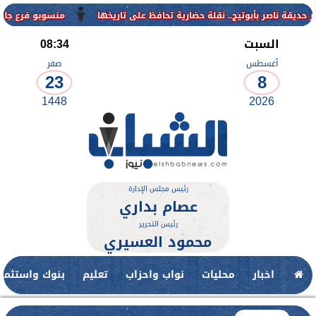
منسوبو فرع جامعة الأزهر للوجه القبلي يهنئو
السبت
08:34
أغسطس
صفر
23
8
1448
2026
رئيس مجلس الإدارة
عصام بداري
رئيس التحرير
محمود العسيري
اخبار
محليات
نواب واحزاب
تعليم
بنوك واستثمار