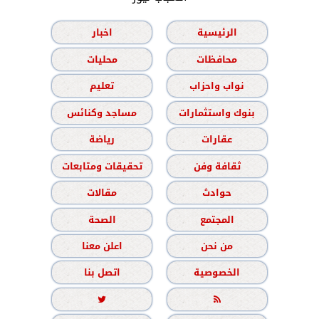
الرئيسية
اخبار
محافظات
محليات
نواب واحزاب
تعليم
بنوك واستثمارات
مساجد وكنائس
عقارات
رياضة
ثقافة وفن
تحقيقات ومتابعات
حوادث
مقالات
المجتمع
الصحة
من نحن
اعلن معنا
الخصوصية
اتصل بنا

