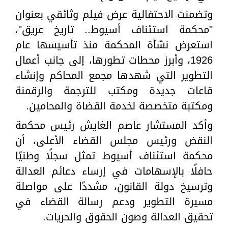
وتضمنت الاحتفالية عرض فيلم وثائقي بعنوان
"محكمة استئناف أسيوط.. تاريخ عريق"،
استعرض نشأة المحكمة منذ تأسيسها عام
1926، وأبرز محطات تطورها، إلى جانب أعمال
التطوير التي شهدها مجمع المحاكم وإنشاء
قاعات جديدة ومكتب للترجمة والرقمنة
ومكتبة متخصصة لخدمة القضاة والمحامين.
وأكد المستشار عاصم الغايش رئيس محكمة
النقض ورئيس مجلس القضاء الأعلى، أن
محكمة استئناف أسيوط تمثل سجلًا وطنيًا
حافلًا بالإسهامات في إرساء دعائم العدالة
وترسيخ دولة القانون، مشددًا على مواصلة
مسيرة التطوير ودعم رسالة القضاء في
تحقيق العدالة وصون الحقوق والحريات.