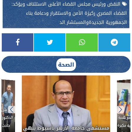
النقض ورئيس مجلس القضاء الأعلى الاستئناف ويؤكد:
القضاء المصري ركيزة الأمن والاستقرار ودعامة بناء
الجمهورية الجديدةوالمستشار الد
الصحة
ط....
لأذن
العلاج الحر بمنفلوط بالتعاون مع هيئة
مستشفى 
رم خبيث
الدواء المصرية يشن حملة رقابية مكبرة