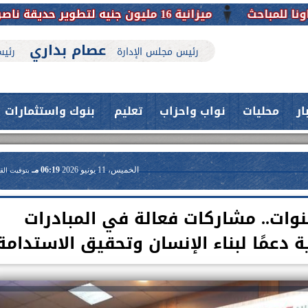
 لتطوير حديقة ناصر بأبوتيج.. نقلة حضارية تحافظ على تاريخها
عصام بداري
رئيس مجلس الإدارة
رئيس
ار
محليات
نواب واحزاب
تعليم
بنوك واستثمارات
الخميس، 11 يونيو 2026
06:19 مـ
بتوقيت الق
ة أسيوط خلال 3 سنوات.. مشاركات فعالة في المبادرات
ة دعمًا لبناء الإنسان وتحقيق الاستدامة
حدث بمستشفيات جامعة اسيوط....
اعلن الدكتور طارق على ، القائم بأعمال
فريق طبي بقسم الأنف والأذن