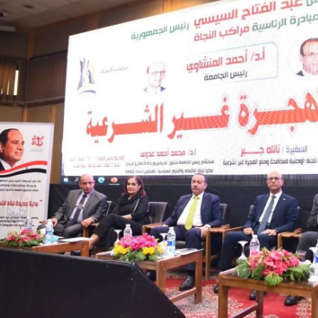
رئيس جامعة بني سويف نجاحاً طبياً
والحنجرة ينجح في استئصال ورم خبيث
جديد بمستشفيات الجامعة
...
من...