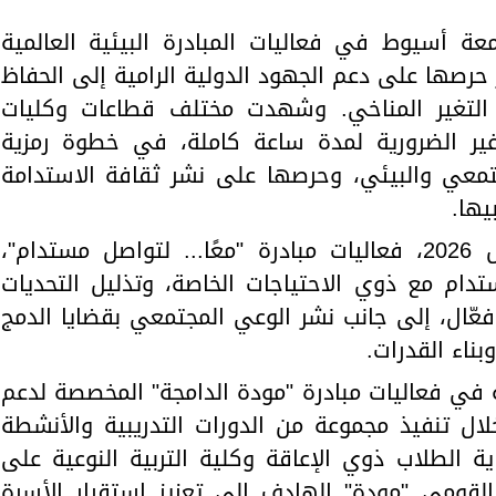
2، شاركت جامعة أسيوط في فعاليات المبادرة البيئية العالمية
وذلك في إطار حرصها على دعم الجهود الدولية الرامية إلى الحفاظ
ا التغير المناخي. وشهدت مختلف قطاعات وكليات
 غير الضرورية لمدة ساعة كاملة، في خطوة رمزية
تمعي والبيئي، وحرصها على نشر ثقافة الاستدامة
يها.
كما أطلقت الجامعة، في 26 أبريل 2026، فعاليات مبادرة "معًا... لتواصل مستدام"،
تدام مع ذوي الاحتياجات الخاصة، وتذليل التحديات
ال، إلى جانب نشر الوعي المجتمعي بقضايا الدمج
بناء القدرات.
ركت الجامعة في فعاليات مبادرة "مودة الدامجة" المخصصة لدعم
ل تنفيذ مجموعة من الدورات التدريبية والأنشطة
ية الطلاب ذوي الإعاقة وكلية التربية النوعية على
لقومي "مودة" الهادف إلى تعزيز استقرار الأسرة