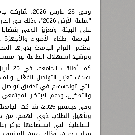
وفي 28 مارس 026
"ساعة الأرض 2026"، 
على البيئة، وتعزيز الوعي بقضاي
الجامعة إطفاء الأضواء والأجهزة
تعكس التزام الجامعة بدورها المج
وترشيد استهلاك الطاقة بين منتسب
بهدف تعزيز التواصل الفعّال والمس
التي تواجههم في تحقيق تواصل فعّ
والتمكين، ودعم الابتكار المجتمعي و
وفي ديسمبر 2025، شا
وتأهيل الطلاب ذوي الهمم، من خلا
التفاعلية التي استضافها مركز رعا
مدار يومين، وذلك ضمن المشروع ا