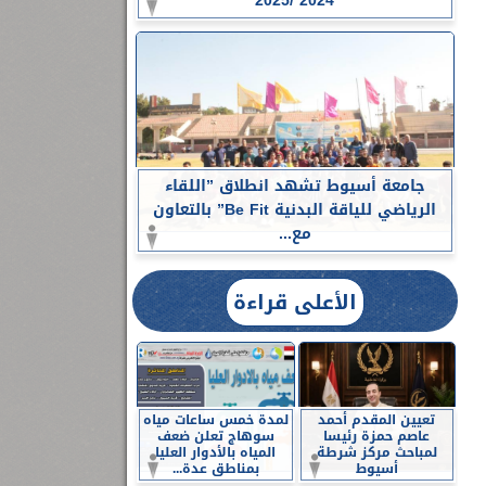
2024 /2025
جامعة أسيوط تشهد انطلاق ”اللقاء
الرياضي للياقة البدنية Be Fit” بالتعاون
مع...
الأعلى قراءة
تعيين المقدم أحمد
لمدة خمس ساعات مياه
عاصم حمزة رئيسا
سوهاج تعلن ضعف
لمباحث مركز شرطة
المياه بالأدوار العليا
أسيوط
بمناطق عدة...