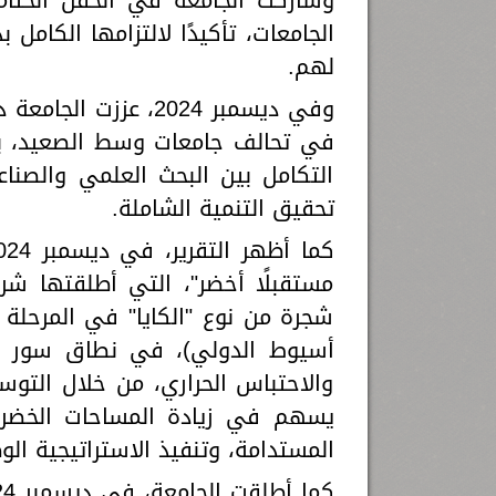
وشاركت الجامعة في الحفل الختامي
الجامعات، تأكيدًا لالتزامها الكام
لهم.
وفي ديسمبر 2024، ع
في تحالف جامعات وسط الصعيد، بقي
التكامل بين البحث العلمي والصنا
تحقيق التنمية الشاملة.
شجرة من نوع "الكايا" في المرحلة
أسيوط الدولي)، في نطاق سور ال
والاحتباس الحراري، من خلال التوسع
يسهم في زيادة المساحات الخضراء
المستدامة، وتنفيذ الاستراتيجية الوط