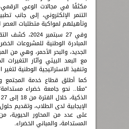
مكثفًا في مجالات الوعي الرقمي، 
التنمر الإلكتروني، إلى جانب تط
وتأهيلهم لمواكبة متطلبات العصر ا
وفي 27 سبتمبر 4
المبادرة الوطنية للمشروعات الخض
الجديد، والبحر الأحمر، وهي من المب
وتنفيذ الاستراتيجية الوطنية لتغير المناخ
كما أطلق قطاع خدمة المجتمع وت
"معًا.. نحو جامعة خضراء مستدامة"،
الإيجابية لدى الطلاب، وتقديم حلول 
على عدد من المحاور الحيوية، من ب
المستدامة، والمباني الخضراء.