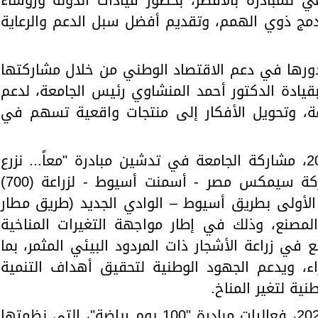
 للمبادرة بالأقصر، بحضور قيادات الدولة ورؤساء
ل بدمج ذوي الهمم، وتقديم أفضل سبل الدعم والرعاية
ززت الجامعة دورها في دعم الاقتصاد الوطني من خلال مشاركتها
ادة الدكتور أحمد المنشاوي رئيس الجامعة، لدعم
عة، وتحويل الأفكار إلى منتجات واقعية تسهم في
كما أظهر التقرير، في ديسمبر 2024، مشاركة الجامعة في تدشين مبادرة "معاً... نزرع
مستقبلًا أخضر"، التي أطلقتها شركة سيمكس مصر - أسمنت أسيوط - لزراعة (700)
 الأولى بطريق أسيوط – الوادي الجديد (طريق مطار
مصنع، وذلك في إطار مواجهة التغيرات المناخية
 في زراعة الأشجار ذات المردود البيئي المثمر، بما
، ويدعم الجهود الوطنية لتحقيق أهداف التنمية
نية لتغير المناخ.
كما أطلقت الجامعة، في ديسمبر 2024، فعاليات مبادرة "100 يوم رياضة"، التي نظمتها