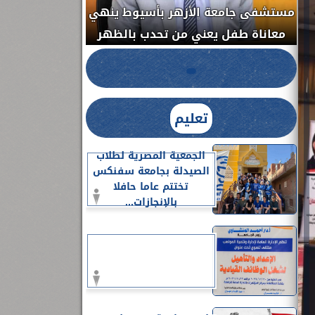
مستشفى جامعة ا
الدواء المصرية يشن حملة رقابية مكبرة
معاناة طفل يعن
لضبط المنشآت الطبية المخالفة.....
تعليم
الجمعية المصرية لطلاب
الصيدلة بجامعة سفنكس
تختتم عاما حافلا
بالإنجازات...