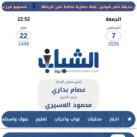
منسوبو فرع جامعة الأزهر للو
الجمعة
22:52
أغسطس
صفر
22
7
1448
2026
رئيس مجلس الإدارة
عصام بداري
رئيس التحرير
محمود العسيري
اخبار
محليات
نواب واحزاب
تعليم
بنوك واستثمار