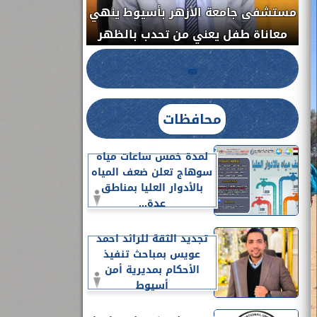
مستشفى جامعة ا
الدواء المصرية يشن حملة رقابية مكبرة
معاناة طفل يعن
لضبط المنشآت الطبية المخالفة.....
محافظات
لمدة خمس ساعات مياه
سوهاج تعلن ضعف المياه
بالأدوار العليا بمناطق
عدة...
تجديد الثقة للرائد احمد
عويس بمباحث تنفيذ
الأحكام بمديرية أمن
أسيوط