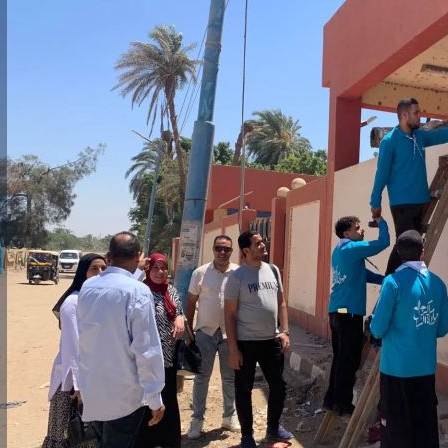
رئيس جامعة بني سويف نجاحاً طبياً
والحنجرة ينجح في استئصال ورم خبيث
جديد بمستشفيات الجامعة
...
من...