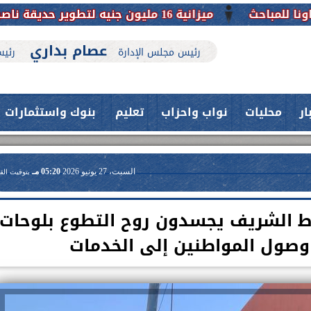
عصام بداري
رئيس مجلس الإدارة
رئيس
ار
محليات
نواب واحزاب
تعليم
بنوك واستثمارات
السبت، 27 يونيو 2026
05:20 مـ
بتوقيت الق
ط الشريف يجسدون روح التطوع بلوحات
صول المواطنين إلى الخدمات
حدث بمستشفيات جامعة اسيوط....
اعلن الدكتور طارق على ، القائم بأعمال
فريق طبي بقسم الأنف والأذن