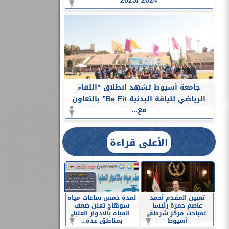
2024 /2025
جامعة أسيوط تشهد انطلاق ”اللقاء
الرياضي للياقة البدنية Be Fit” بالتعاون
مع...
الأعلى قراءة
تعيين المقدم أحمد
لمدة خمس ساعات مياه
عاصم حمزة رئيسا
سوهاج تعلن ضعف
لمباحث مركز شرطة
المياه بالأدوار العليا
أسيوط
بمناطق عدة...