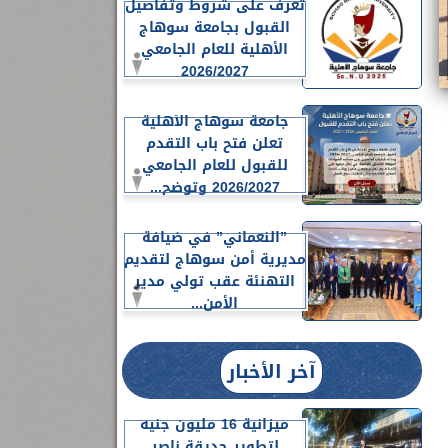
تعرف على شروط وتفاصيل
القبول بجامعة سوهاج
الأهلية للعام الجامعي
2026/2027
جامعة سوهاج الأهلية
تعلن فتح باب التقدم
للقبول للعام الجامعي
2026/2027 وتوضح...
”النعماني” في ضيافة
مديرية أمن سوهاج لتقديم
التهنئة عقب تولي مدير
الأمن...
آخر الأخبار
ميزانية 16 مليون جنيه
لتطوير حديقة ناصر