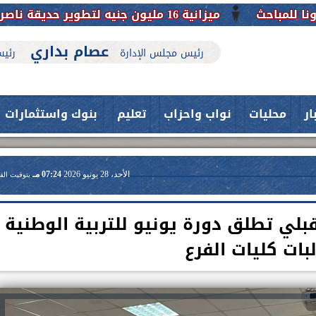
عصام بداري
رئيس مجلس الإدارة
رئيس
ار
محليات
نواب واحزاب
تعليم
بنوك واستثمارات
الأحد، 28 يونيو 2026
07:24 مـ
بتوقيت الق
قبلي تطلق دورة يونيو للتربية الوطنية
بات كليات الفرع
حدث بمستشفيات جامعة اسيوط....
اعلن الدكتور طارق على ، القائم بأعمال
فريق طبي بقسم الأنف والأذن