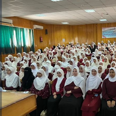
رئيس جامعة بني سويف نجاحاً طبياً
والحنجرة ينجح في استئصال ورم خبيث
جديد بمستشفيات الجامعة
...
من...