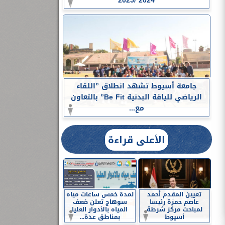
2024 /2025
جامعة أسيوط تشهد انطلاق ”اللقاء
الرياضي للياقة البدنية Be Fit” بالتعاون
مع...
الأعلى قراءة
تعيين المقدم أحمد
لمدة خمس ساعات مياه
عاصم حمزة رئيسا
سوهاج تعلن ضعف
لمباحث مركز شرطة
المياه بالأدوار العليا
أسيوط
بمناطق عدة...