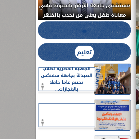
مستشفى جامعة ا
الدواء المصرية يشن حملة رقابية مكبرة
معاناة طفل يعن
لضبط المنشآت الطبية المخالفة.....
تعليم
الجمعية المصرية لطلاب
الصيدلة بجامعة سفنكس
تختتم عاما حافلا
بالإنجازات...