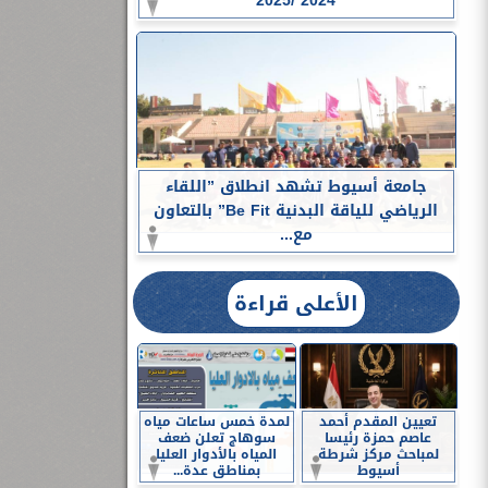
2024 /2025
جامعة أسيوط تشهد انطلاق ”اللقاء
الرياضي للياقة البدنية Be Fit” بالتعاون
مع...
الأعلى قراءة
تعيين المقدم أحمد
لمدة خمس ساعات مياه
عاصم حمزة رئيسا
سوهاج تعلن ضعف
لمباحث مركز شرطة
المياه بالأدوار العليا
أسيوط
بمناطق عدة...