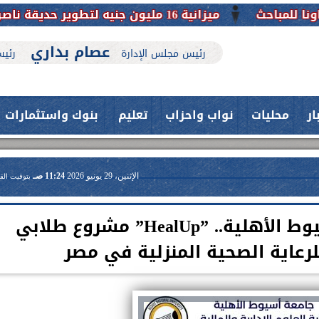
ميزانية 16 مليون جنيه لتطوير حديقة ناصر بأبوتيج.. نقلة حضارية تحافظ على تاريخها
عصام بداري
رئيس مجلس الإدارة
رئيس
ار
محليات
نواب واحزاب
تعليم
بنوك واستثمارات
الإثنين، 29 يونيو 2026
11:24 صـ
بتوقيت الق
ابتكار من قلب جامعة أسيوط الأهلية.. ”HealUp” مشروع طلابي
للرعاية الصحية المنزلية في مصر
حدث بمستشفيات جامعة اسيوط....
فريق طبي بقسم الأنف والأذن
العلاج الحر بمنفلوط بالتعاون مع هيئة