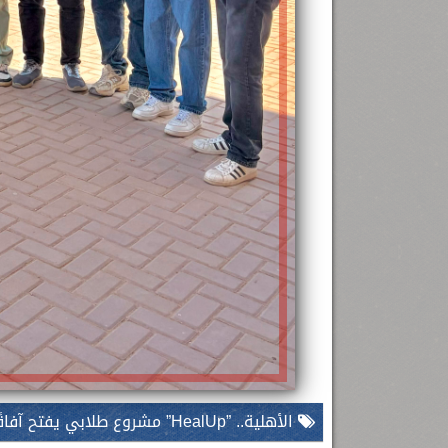
الأهلية.. ”HealUp” مشروع طلابي يفتح آفاقًا جديدة للرعاية الصحية المنزلية في مصر