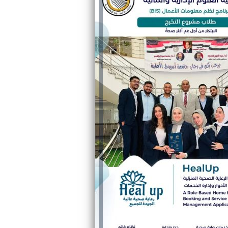
والحنجرة ينجح في استئصال ورم خبيث
الدواء المصرية يشن حملة رقابية مكبرة
لضبط المنشآت الطبية المخالفة
من...
.....