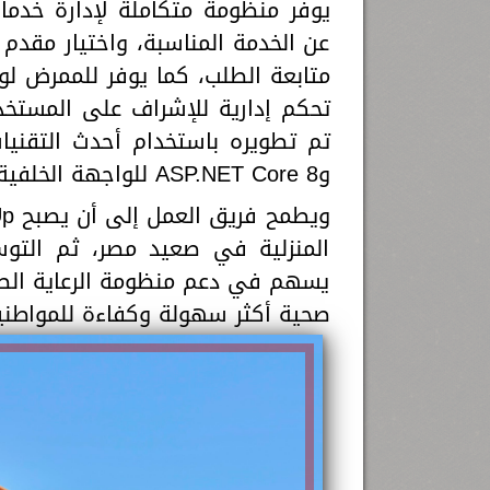
يوفر منظومة متكاملة لإدارة خدمات
عن الخدمة المناسبة، واختيار مقدم ا
متابعة الطلب، كما يوفر للممرض لوح
تحكم إدارية للإشراف على المستخد
وASP.NET Core 8 للواجهة الخلفية، وSQL Server لإدارة قواعد البيانات.
المنزلية في صعيد مصر، ثم التوس
يسهم في دعم منظومة الرعاية الص
صحية أكثر سهولة وكفاءة للمواطني