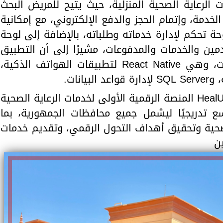
 الرعاية الصحية المنزلية، حيث يتيح للمريض البحث
لخدمة، وإتمام الحجز والدفع الإلكتروني، مع إمكانية
ة تحكم لإدارة خدماته وطلباته، بالإضافة إلى لوحة
مين والخدمات والمدفوعات، مشيرًا إلى أن التطبيق
تم تطويره باستخدام أحدث التقنيات، وهي React Native لتطبيقات الهواتف الذكية،
ويطمح فريق العمل إلى أن يصبح HealUp المنصة الرقمية الأولى لخدمات الرعاية الصحية
ع تدريجيًا ليشمل جميع محافظات الجمهورية، بما
حية وتحقيق أهداف التحول الرقمي، وتقديم خدمات
ن