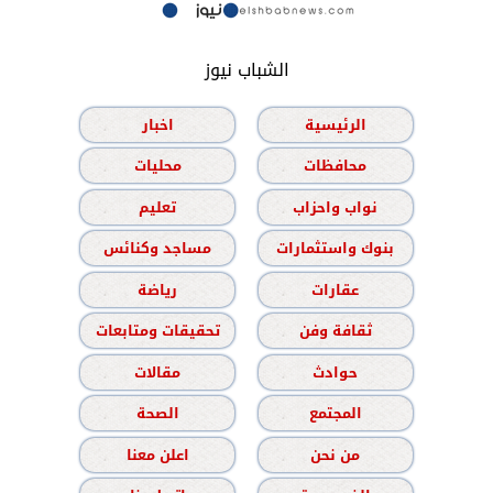
الشباب نيوز
الرئيسية
اخبار
محافظات
محليات
نواب واحزاب
تعليم
بنوك واستثمارات
مساجد وكنائس
عقارات
رياضة
ثقافة وفن
تحقيقات ومتابعات
حوادث
مقالات
المجتمع
الصحة
من نحن
اعلن معنا