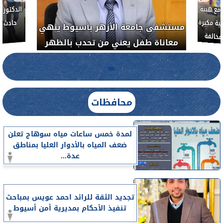
مع هيئة
ة مكبرة
مستشفى جامعة الأزهر بأسيوط ينهي
خالفة
معاناة طفل يعني من تحدب بالظهر
محافظات
لمدة خمس ساعات مياه سوهاج تعلن
ضعف المياه بالأدوار العليا بمناطق
عدة...
تجديد الثقة للرائد احمد عويس بمباحث
تنفيذ الأحكام بمديرية أمن أسيوط