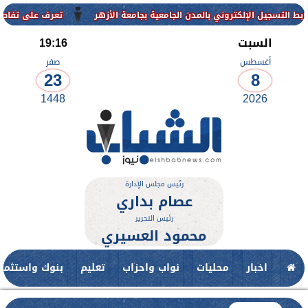
لكتروني بالمدن الجامعية بجامعة الأزهر
تعرف على تفاصيل وشروط القبو
السبت
19:16
أغسطس
صفر
23
8
1448
2026
رئيس مجلس الإدارة
عصام بداري
رئيس التحرير
محمود العسيري
اخبار
محليات
نواب واحزاب
تعليم
بنوك واستثمار