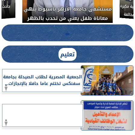
مستشفى 
رم خبيث
الدواء المصرية يشن حملة رقابية مكبرة
معاناة 
لضبط المنشآت الطبية المخالفة.....
تعليم
الجمعية المصرية لطلاب الصيدلة بجامعة
سفنكس تختتم عاما حافلا بالإنجازات...