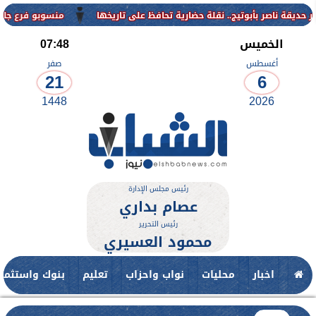
منسوبو فرع جامعة الأزهر للوجه 
الخميس
07:48
أغسطس
صفر
21
6
1448
2026
رئيس مجلس الإدارة
عصام بداري
رئيس التحرير
محمود العسيري
اخبار
محليات
نواب واحزاب
تعليم
بنوك واستثمار