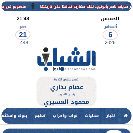
منسوبو فرع جامعة الأزهر للوجه ا
الخميس
21:48
أغسطس
صفر
21
6
1448
2026
رئيس مجلس الإدارة
عصام بداري
رئيس التحرير
محمود العسيري
اخبار
محليات
نواب واحزاب
تعليم
بنوك واستثمار