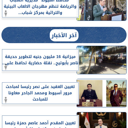
”محافظ أسيوط” مديرية الشباب
والرياضة تنظم مهرجان الالعاب البيئية
والتراثية بمركز شباب...
آخر الأخبار
ميزانية 16 مليون جنيه لتطوير حديقة
ناصر بأبوتيج.. نقلة حضارية تحافظ على...
تعيين العقيد على نصر رئيسا لمباحث
مرور أسيوط ومحمد الجاحر معاونا
للمباحث
تعيين المقدم أحمد عاصم حمزة رئيسا