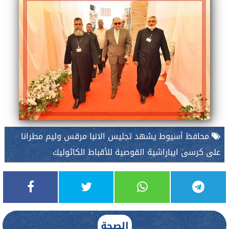
محافظ أسيوط يشهد تجليس الانبا مرقس وليم مطرانا
على كرسى ايباراشية القوصية للأقباط الكاثوليك
الصحة