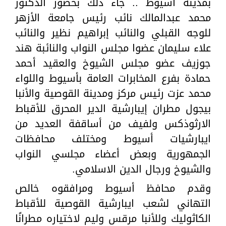
بمدينة أسيوط .. جاء ذلك بحضور الدكتور
محمد عبدالمالك نائب رئيس جامعة الأزهر
للوجه القبلي والنائب إبراهيم نظير والنائب
علاء سليمان عضوا مجلس النواب والنائبة هند
جوزيف عضو مجلس الشيوخ والعقيد أحمد
حمادة بفرع المخابرات العامة بأسيوط واللواء
محمد عزت رئيس مركز ومدينة القوصية والأنبا
بيجول مطران إيبارشية الدير المحرق للأقباط
الارثوذكس ولفيف من أساقفة العديد من
ايبارشيات أسيوط ومختلف محافظات
الجمهورية وبعض أعضاء مجلسي النواب
والشيوخ ورجال الدين الاسلامي.
وقدم محافظ أسيوط ومرافقوه خالص
التهاني لشعب ايبارشية القوصية للأقباط
الكاثوليك وللأنبا مرقس وليم لاختياره مطرانًا