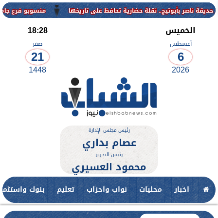
منسوبو فرع جامعة الأزهر للوجه الق
الخميس
18:28
أغسطس
صفر
21
6
1448
2026
رئيس مجلس الإدارة
عصام بداري
رئيس التحرير
محمود العسيري
اخبار
محليات
نواب واحزاب
تعليم
بنوك واستثمار