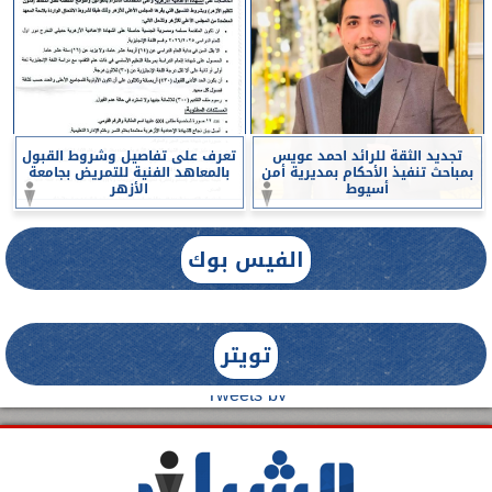
تجديد الثقة للرائد احمد عويس
تعرف على تفاصيل وشروط القبول
بمباحث تنفيذ الأحكام بمديرية أمن
بالمعاهد الفنية للتمريض بجامعة
أسيوط
الأزهر
الفيس بوك
تويتر
Tweets by