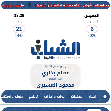
منسوبو فرع جامعة الأزهر للوجه القبلي يهنئون ا
الخميس
13:39
أغسطس
صفر
21
6
1448
2026
رئيس مجلس الإدارة
عصام بداري
رئيس التحرير
محمود العسيري
اخبار
محليات
نواب واحزاب
تعليم
بنوك واستثمار