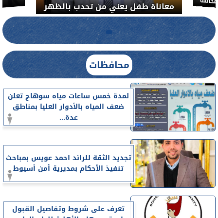
خالفة
معاناة طفل يعني من تحدب بالظهر
محافظات
لمدة خمس ساعات مياه سوهاج تعلن
ضعف المياه بالأدوار العليا بمناطق
عدة...
تجديد الثقة للرائد احمد عويس بمباحث
تنفيذ الأحكام بمديرية أمن أسيوط
تعرف على شروط وتفاصيل القبول