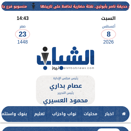
منسوبو فرع جامعة الأزهر للو
السبت
14:43
أغسطس
صفر
23
8
1448
2026
رئيس مجلس الإدارة
عصام بداري
رئيس التحرير
محمود العسيري
اخبار
محليات
نواب واحزاب
تعليم
بنوك واستثمار