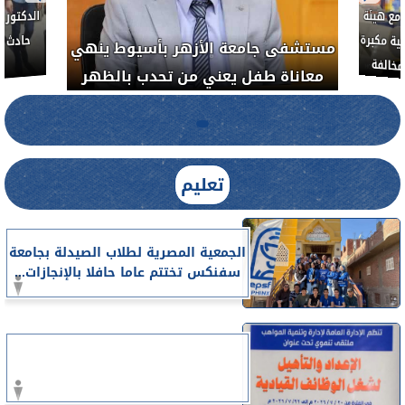
مع هيئة
ة مكبرة
مستشفى جامعة الأزهر بأسيوط ينهي
خالفة
معاناة طفل يعني من تحدب بالظهر
تعليم
الجمعية المصرية لطلاب الصيدلة بجامعة
سفنكس تختتم عاما حافلا بالإنجازات...