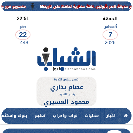
منسوبو فرع جامعة الأزهر للو
الجمعة
22:51
أغسطس
صفر
22
7
1448
2026
رئيس مجلس الإدارة
عصام بداري
رئيس التحرير
محمود العسيري
اخبار
محليات
نواب واحزاب
تعليم
بنوك واستثمار