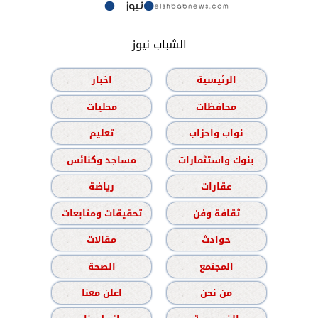
الشباب نيوز
الرئيسية
اخبار
محافظات
محليات
نواب واحزاب
تعليم
بنوك واستثمارات
مساجد وكنائس
عقارات
رياضة
ثقافة وفن
تحقيقات ومتابعات
حوادث
مقالات
المجتمع
الصحة
من نحن
اعلن معنا