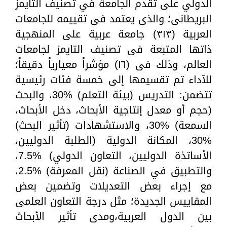
الدولي على تقدم الجامعة في تصنيف التايمز
البريطانى؛ والذى يعتمد فى تقييمه للجامعات
العربية (٣١٣) جامعة عربية على المنهجية
ذاتها المتبعة فى تصنيف التايمز لجامعات
العالم، وذلك فى (١٦) مؤشراً معيارياً دقيقاً؛
للآداء تم تقسيمها إلى خمسة فئات رئيسية
تتضمن: التدريس (بيئة التعلم) %30، والبحث
(حجم أو معدل إنتاجية الأبحاث، دخل الأبحاث،
السمعة) %30، والاستشهادات (تأثير البحث)
%30، المكانة الدولية (الطلبة الدوليين،
الأساتذة الدوليين، التعاون الدولي) %7.5،
والتطبيق في الصناعة (نقل المعرفة) %2.5،
مع إجراء بعض التعديلات وتضمين بعض
المقاييس الجديدة؛ مثل درجة التعاون العلمى
بين الدول العربية،ومدى تأثير الأبحاث