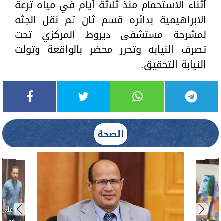
أثناء الاستحمام منذ ثلاثة أيام في مياه ترعة
الابراهيمية بدائره قسم ثان تم نقل الجثه
لمشرحة مستشفى ديروط المركزي تحت
تصرف النيابه وتحرر محضر بالواقعة وتولت
النيابة التحقيق.
الصحة
بناءً عل
الدكتور 
حادث أ