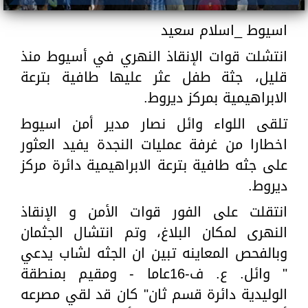
اسيوط _اسلام سعيد
انتشلت قوات الإنقاذ النهري في أسيوط منذ
قليل، جثة طفل عثر عليها طافية بترعة
الابراهيمية بمركز ديروط.
تلقى اللواء وائل نصار مدير أمن اسيوط
اخطارا من غرفة عمليات النجدة يفيد العثور
على جثه طافية بترعة الابراهيمية دائرة مركز
ديروط.
انتقلت على الفور قوات الأمن و الإنقاذ
النهرى لمكان البلاغ، وتم انتشال الجثمان
وبالفحص المعاينه تبين ان الجثه لشاب يدعي
" وائل. ع. ف-16عاما - ومقيم بمنطقة
الوليدية دائرة قسم ثان" كان قد لقي مصرعه