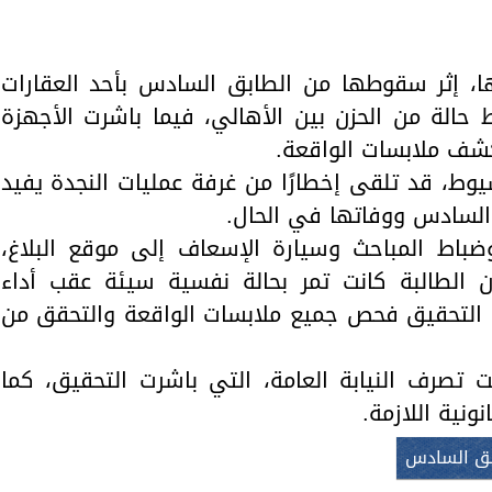
والحنجرة ينجح في استئصال ورم خبيث
الدواء المصرية يشن حملة رقابية مكبرة
لضبط المنشآت الطبية المخالفة
من...
.....
عها، إثر سقوطها من الطابق السادس بأحد العقارات
لة من الحزن بين الأهالي، فيما باشرت الأجهزة
لكشف ملابسات الواقعة.
سيوط، قد تلقى إخطارًا من غرفة عمليات النجدة يفيد
السادس ووفاتها في الحال.
ضباط المباحث وسيارة الإسعاف إلى موقع البلاغ،
أن الطالبة كانت تمر بحالة نفسية سيئة عقب أداء
ت التحقيق فحص جميع ملابسات الواقعة والتحقق من
 تصرف النيابة العامة، التي باشرت التحقيق، كما
نونية اللازمة.
بق السادس