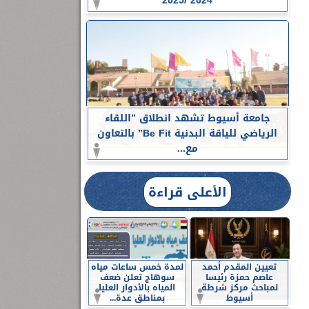
2024 /2025
جامعة أسيوط تشهد انطلاق ”اللقاء
الرياضي للياقة البدنية Be Fit” بالتعاون
مع...
الأعلى قراءة
تعيين المقدم أحمد
لمدة خمس ساعات مياه
عاصم حمزة رئيسا
سوهاج تعلن ضعف
لمباحث مركز شرطة
المياه بالأدوار العليا
أسيوط
بمناطق عدة...