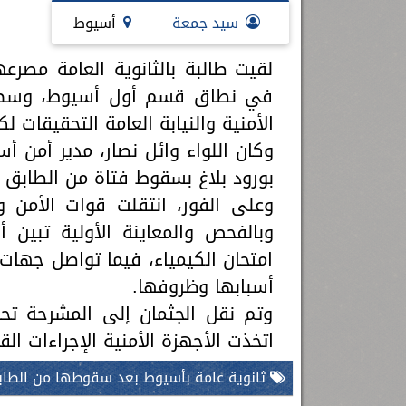
رئيس جامعة بني سويف نجاحاً طبياً
.
سيد جمعة
أسيوط
...
جديد بمستشفيات الجامعة
...
لقيت طالبة بالثانوية العامة مصر
في نطاق قسم أول أسيوط، وسط حا
الأمنية والنيابة العامة التحقيقات 
وكان اللواء وائل نصار، مدير أمن أ
بورود بلاغ بسقوط فتاة من الطابق 
وعلى الفور، انتقلت قوات الأمن و
وبالفحص والمعاينة الأولية تبين 
امتحان الكيمياء، فيما تواصل جها
أسبابها وظروفها.
وتم نقل الجثمان إلى المشرحة تحت
اتخذت الأجهزة الأمنية الإجراءات القا
ثانوية عامة بأسيوط بعد سقوطها من الطا