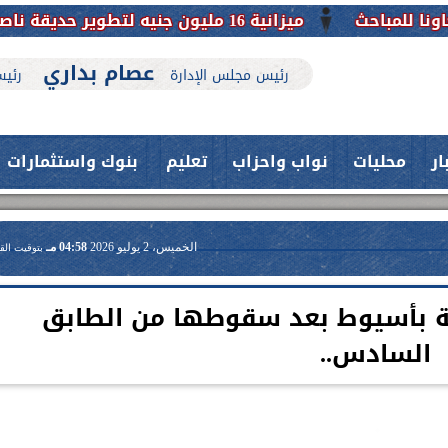
ميزانية 16 مليون جنيه لتطوير حديقة ناصر بأبوتيج.. نقلة حضارية تحافظ على تاريخها
عصام بداري
رئيس مجلس الإدارة
رئيس
ار
محليات
نواب واحزاب
تعليم
بنوك واستثمارات
الخميس، 2 يوليو 2026
04:58 مـ
بتوقيت الق
مة بأسيوط بعد سقوطها من الطابق
السادس..
حدث بمستشفيات جامعة اسيوط....
فريق طبي بقسم الأنف والأذن
العلاج الحر بمنفلوط بالتعاون مع هيئة