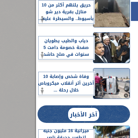
حريق يلتهم أكثر من 10
منازل بقرية دير شو
بأسيوط.. والسيطرة عليه...
دياب والطيب يطويان
صفحة خصومة دامت 5
سنوات في صلح حاشد
وفاة شخص وإصابة 10
أخرين أثر أنقلاب ميكروباص
خلال رحلة ...
آخر الأخبار
ميزانية 16 مليون جنيه
لتطوير حديقة ناصر