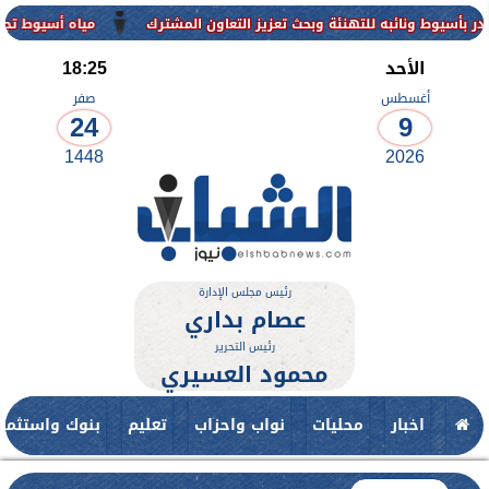
للتهنئة وبحث تعزيز التعاون المشترك
مياه أسيوط تجدد فاعلية شهادة الأيزو ISO 50001 بمحطة نزلة عبد 
الأحد
18:25
أغسطس
صفر
24
9
1448
2026
رئيس مجلس الإدارة
عصام بداري
رئيس التحرير
محمود العسيري
اخبار
محليات
نواب واحزاب
تعليم
بنوك واستثمار