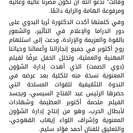
وقالت" ندعو الله أن تكون مصرنا عالية وغالية
ومرفوعة الهامة والراية دائمًا.
وفي كلمتها أكدت الدكتورة ثريا البدوي على
دور الدراما والإعلام في التأثير، والشعور
بالقوة والعزيمة والإرادة، ودعت إلى استلهام
روح أكتوبر في جميع إنجازاتنا وأعمالنا وحياتنا
المهنية والعملية، وتخلل الحفل عرضًا لفيلم
(دوي الصمت) الذي أهدت إدارة الشؤون
المعنوية نسخة منه للكلية بعد عرضه في
الندوة التثقيفية للقوات المسلحة التي
حضرها الرئيس عبد الفتاح السيسي، ويجسد
الفيلم ملحمة أكتوبر العظيمة وشهادات
لأبطال الحرب، وهو من إنتاج إدارة الشؤون
المعنوية وإشراف اللواء إيهاب القهوجي،
والتعليق للفنان أحمد فؤاد سليم.