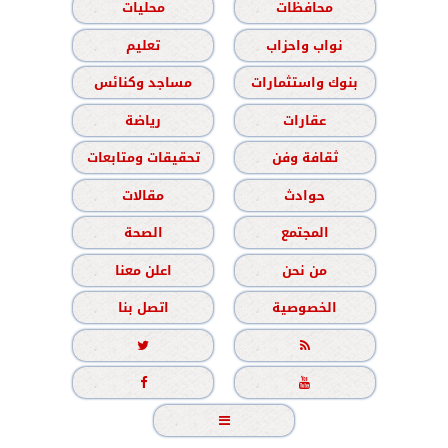
محافظات
محليات
نواب واحزاب
تعليم
بنوك واستثمارات
مساجد وكنائس
عقارات
رياضة
ثقافة وفن
تحقيقات ومتابعات
حوادث
مقالات
المجتمع
الصحة
من نحن
اعلن معنا
الخصوصية
اتصل بنا




