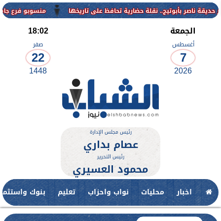
منسوبو فرع جامعة الأزهر للوجه 
الجمعة
18:02
أغسطس
صفر
22
7
1448
2026
رئيس مجلس الإدارة
عصام بداري
رئيس التحرير
محمود العسيري
اخبار
محليات
نواب واحزاب
تعليم
بنوك واستثمار