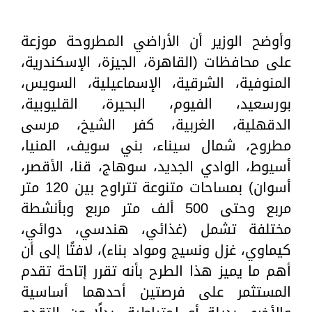
وأوضح الوزير أن الأراضي المطروحة موزعة
على محافظات (القاهرة، الجيزة، الإسكندرية،
المنوفية، الشرقية، الإسماعيلية، السويس،
بورسعيد، الفيوم، البحيرة، القليوبية،
الدقهلية، الغربية، كفر الشيخ، مرسى
مطروح، شمال سيناء، بني سويف، المنيا،
أسيوط، الوادي الجديد، سوهاج، قنا، الأقصر،
أسوان) بمساحات متنوعة تتراوح بين 120 متر
مربع وحتى 500 ألف متر مربع وبأنشطة
مختلفة تشمل (غذائي، هندسي، دوائي،
كيماوي، غزل ونسيج ومواد بناء)، لافتًا إلى أن
أهم ما يميز هذا الطرح بأنه تقرر إتاحة تقدم
المستثمر على فرصتين أحدهما أساسية