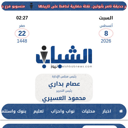
منسوبو فرع جامعة الأزهر ل
السبت
02:27
أغسطس
صفر
22
8
1448
2026
رئيس مجلس الإدارة
عصام بداري
رئيس التحرير
محمود العسيري
اخبار
محليات
نواب واحزاب
تعليم
بنوك واستثمار