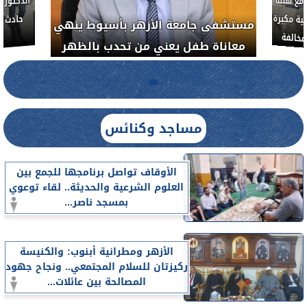
مع هيئة
ة مكبرة
مستشفى جامعة الأزهر بأسيوط ينهي
خالفة
معاناة طفل يعني من تحدب بالظهر
مساجد وكنائس
الأوقاف تواصل برنامجها للجمع بين
العلوم الشرعية والحديثة.. لقاء توعوي
بمسجد ناصر...
الأزهر ومطرانية أبنوب: والكنيسة
ركيزتان للسلام المجتمعي.. ونجاح جهود
المصالحة بين عائلات...