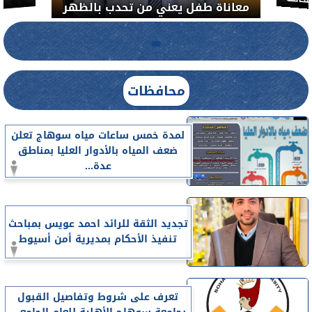
خالفة
معاناة طفل يعني من تحدب بالظهر
محافظات
لمدة خمس ساعات مياه سوهاج تعلن
ضعف المياه بالأدوار العليا بمناطق
عدة...
تجديد الثقة للرائد احمد عويس بمباحث
تنفيذ الأحكام بمديرية أمن أسيوط
تعرف على شروط وتفاصيل القبول