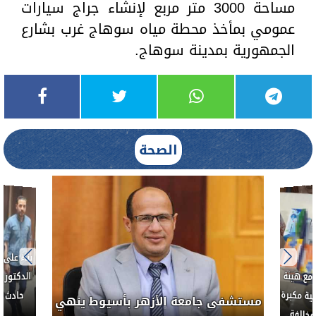
مساحة 3000 متر مربع لإنشاء جراج سيارات
عمومي بمأخذ محطة مياه سوهاج غرب بشارع
الجمهورية بمدينة سوهاج.
الصحة
بناءً عل
الدكتور 
حادث أ
مع هيئة
ة مكبرة
مستشفى جامعة الأزهر بأسيوط ينهي