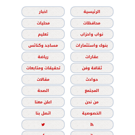
الرئيسية
اخبار
محافظات
محليات
نواب واحزاب
تعليم
بنوك واستثمارات
مساجد وكنائس
عقارات
رياضة
ثقافة وفن
تحقيقات ومتابعات
حوادث
مقالات
المجتمع
الصحة
من نحن
اعلن معنا
الخصوصية
اتصل بنا

