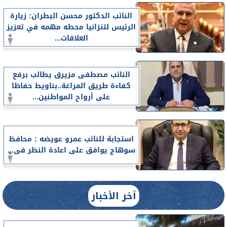
النائب الدكتور محسن البطران: زيارة
الرئيس لتنزانيا محطه مهمه في تعزيز
العلاقات...
النائب مصطفى مزيرق يطالب برفع
كفاءة طريق المراغة..بناويط حفاظا
على أرواح المواطنين...
استجابة للنائب عمرو عويضه : محافظ
سوهاج يوافق على اعادة النظر فى...
آخر الأخبار