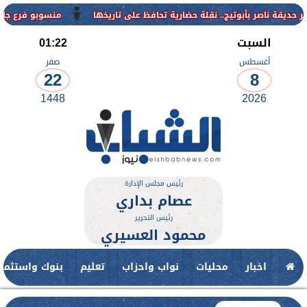
منسوبو فرع جامعة الأزهر للوجه
السبت
01:22
أغسطس
صفر
22
8
1448
2026
رئيس مجلس الإدارة
عصام بداري
رئيس التحرير
محمود العسيري
اخبار
محليات
نواب واحزاب
تعليم
بنوك واستثمار