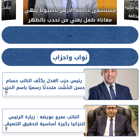
العلاج الحر بمنفلوط بالتعاون مع هيئة
مستشفى جامعة الأز
الدواء المصرية يشن حملة رقابية مكبرة
معاناة طفل يعني 
لضبط المنشآت الطبية المخالفة
.....
نواب واحزاب
رئيس حزب العدل يكلّف النائب حسام
حسن الخُشْت متحدثًا رسميًا باسم الحزب
النائب عمرو عويضه : زيارة الرئيس
لتنزانيا ركيزة أساسية لتحقيق التنمية...