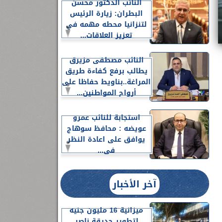
النائب الدكتور محسن
البطران: زيارة الرئيس
لتنزانيا محطه مهمه في
تعزيز العلاقات...
النائب مصطفى مزيرق
يطالب برفع كفاءة طريق
المراغة..بناويط حفاظا على
أرواح المواطنين...
استجابة للنائب عمرو
عويضه : محافظ سوهاج
يوافق على اعادة النظر
فى...
آخر الأخبار
ميزانية 16 مليون جنيه
لتطوير حديقة ناصر