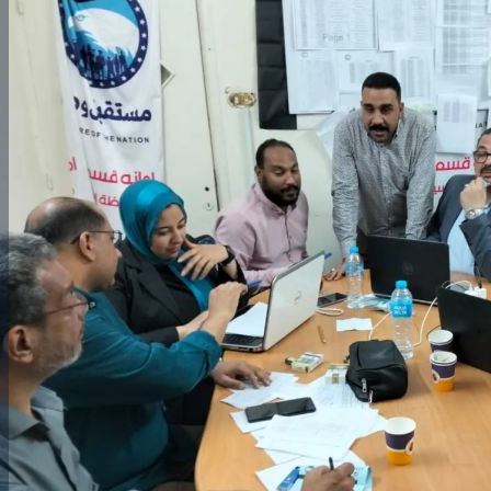
رئيس جامعة بني سويف نجاحاً طبياً
والحنجرة ينجح في استئصال ورم خبيث
جديد بمستشفيات الجامعة
...
من...