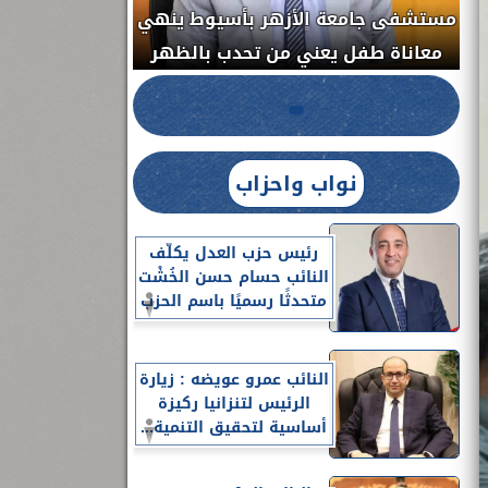
مستشفى جامعة ا
الدواء المصرية يشن حملة رقابية مكبرة
معاناة طفل يعن
لضبط المنشآت الطبية المخالفة.....
نواب واحزاب
رئيس حزب العدل يكلّف
النائب حسام حسن الخُشْت
متحدثًا رسميًا باسم الحزب
النائب عمرو عويضه : زيارة
الرئيس لتنزانيا ركيزة
أساسية لتحقيق التنمية...