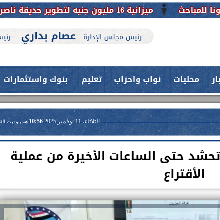
عصام بداري
رئيس مجلس الإدارة
رئيس
ار
محليات
نواب واحزاب
تعليم
بنوك واستثمارات
الثلاثاء، 11 نوفمبر 2025
10:56 مـ
بتوقيت الق
حشد حتى الساعات الأخيرة من عملية
الأقتراع
حدث بمستشفيات جامعة اسيوط....
اعلن الدكتور طارق على ، القائم بأعمال
فريق طبي بقسم الأنف والأذن