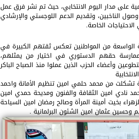
ية على مدار اليوم الانتخابي، حيث تم نشر فرق عمل
وصول الناخبين، وتقديم الدعم اللوجستي والإرشادي
الاحتياجات الخاصة.
ة الواسعة من المواطنين تعكس ثقتهم الكبيرة في
مارسة حقهم الدستوري في اختيار من يمثلهم،
وعين وأعضاء الحزب الذين عملوا منذ الصباح الباكر
انتخابية
انة تشكلت من محمد حلمي امين تنظيم الأمانة واحمد
مد نادي امين الثقافة والفنون ومديحة حمدي امين
زهراء بخيت أمينة المرأة وصالح رمضان امين السياحة
يم وحسين عثمان امين الشئون البرلمانية .