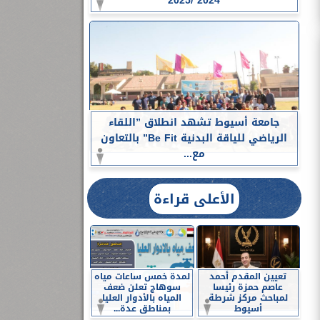
2024 /2025
جامعة أسيوط تشهد انطلاق ”اللقاء
الرياضي للياقة البدنية Be Fit” بالتعاون
مع...
الأعلى قراءة
تعيين المقدم أحمد
لمدة خمس ساعات مياه
عاصم حمزة رئيسا
سوهاج تعلن ضعف
لمباحث مركز شرطة
المياه بالأدوار العليا
أسيوط
بمناطق عدة...