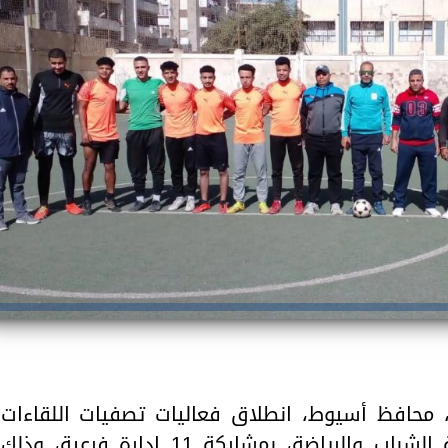
والحنجرة ينجح في استئصال ورم خبيث
الدواء المصرية يشن حملة رقابية مكبرة
لضبط المنشآت الطبية المخالفة
من...
.....
ر، محافظ أسيوط، انطلاق فعاليات تصفيات اللقاءات
الرياضية على مستوى فروع مديرية الشباب والرياضة، بمشاركة 11 إدارة فرعية، وذلك