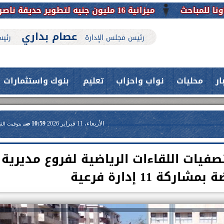
ميزانية 16 مليون جنيه لتطوير حديقة ناصر بأبوتيج.. نقلة حضارية تحافظ على تاريخها
عصام بداري
رئيس مجلس الإدارة
رئيس
ار
محليات
نواب واحزاب
تعليم
بنوك واستثمارات
الأربعاء، 11 فبراير 2026
10:59 صـ
بتوقيت الق
فيات اللقاءات الرياضية لفروع مديرية
كة 11 إدارة فرعية
حدث بمستشفيات جامعة اسيوط....
فريق طبي بقسم الأنف والأذن
العلاج الحر بمنفلوط بالتعاون مع هيئة