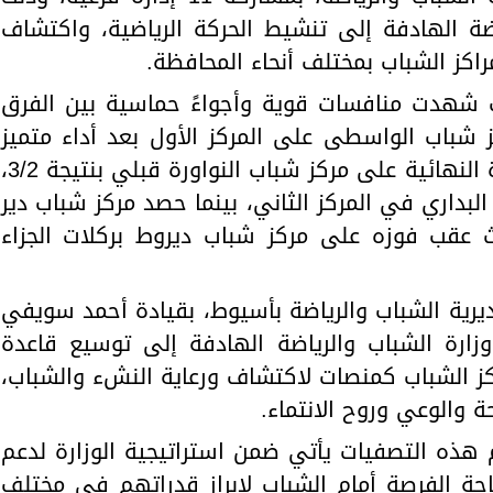
اضة الهادفة إلى تنشيط الحركة الرياضية، واكتشاف
راكز الشباب بمختلف أنحاء المحافظة.
 شهدت منافسات قوية وأجواءً حماسية بين الفرق
شباب الواسطى على المركز الأول بعد أداء متميز
طوال البطولة، حيث فاز في المباراة النهائية على مركز شباب النواورة قبلي بنتيجة 3/2،
 البداري في المركز الثاني، بينما حصد مركز شباب دير
ثالث عقب فوزه على مركز شباب ديروط بركلات الجزاء
ديرية الشباب والرياضة بأسيوط، بقيادة أحمد سويفي
زارة الشباب والرياضة الهادفة إلى توسيع قاعدة
اكز الشباب كمنصات لاكتشاف ورعاية النشء والشباب،
 والوعي وروح الانتماء.
هذه التصفيات يأتي ضمن استراتيجية الوزارة لدعم
تاحة الفرصة أمام الشباب لإبراز قدراتهم في مختلف