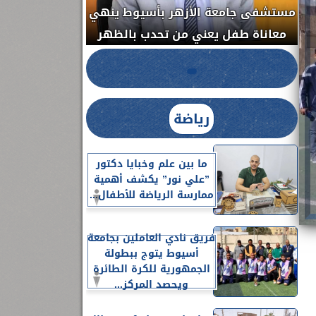
مستشفى جامعة الأزهر بأسيوط ينهي
الج
معاناة طفل يعني من تحدب بالظهر
رياضة
ما بين علم وخبايا دكتور
”علي نور” يكشف أهمية
ممارسة الرياضة للأطفال...
فريق نادي العاملين بجامعة
أسيوط يتوج ببطولة
الجمهورية للكرة الطائرة
ويحصد المركز...