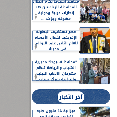
محافظ أسيوط يكرم أبطال
المحافظة الرياضيين بعد
إنجازات عربية ودولية
مشرفة ويؤكد:...
مصر تستضيف البطولة
الإفريقية لكمال الأجسام
للعام الثانى على التوالي
في مدينة...
”محافظ أسيوط” مديرية
الشباب والرياضة تنظم
مهرجان الالعاب البيئية
والتراثية بمركز شباب...
آخر الأخبار
ميزانية 16 مليون جنيه
لتطوير حديقة ناصر