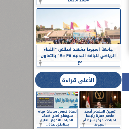
2024 /2025
جامعة أسيوط تشهد انطلاق ”اللقاء
الرياضي للياقة البدنية Be Fit” بالتعاون
مع...
الأعلى قراءة
تعيين المقدم أحمد
لمدة خمس ساعات مياه
عاصم حمزة رئيسا
سوهاج تعلن ضعف
لمباحث مركز شرطة
المياه بالأدوار العليا
أسيوط
بمناطق عدة...