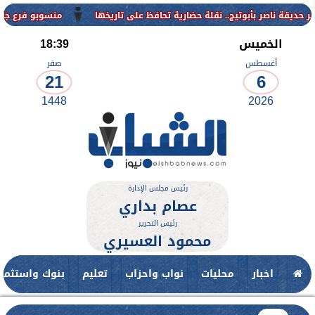
منسوبو فرع جامعة الأزهر للوجه القبلي ي
الخميس
18:39
أغسطس
صفر
21
6
1448
2026
رئيس مجلس الإدارة
عصام بداري
رئيس التحرير
محمود العسيري
اخبار
محليات
نواب واحزاب
تعليم
بنوك واستثمار