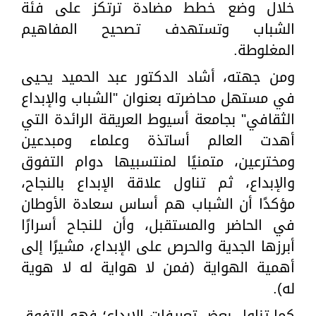
خلال وضع خطط مضادة ترتكز على فئة
الشباب وتستهدف تصحيح المفاهيم
المغلوطة.
ومن جهته، أشاد الدكتور عبد الحميد يحيى
في مستهل محاضرته بعنوان "الشباب والإبداع
الثقافي" بجامعة أسيوط العريقة الرائدة التي
أهدت العالم أساتذة وعلماء ومبدعين
ومخترعين، متمنيًا لمنتسبيها دوام التفوق
والإبداع، ثم تناول علاقة الإبداع بالنجاح،
مؤكدًا أن الشباب هم أساس سعادة الأوطان
في الحاضر والمستقبل، وأن للنجاح أسرارًا
أبرزها الجدية والحرص على الإبداع، مشيرًا إلى
أهمية الهواية (فمن لا هواية له لا هوية
له).
كما تناول بعض تعريفات الإبداع؛ فهو التفوق