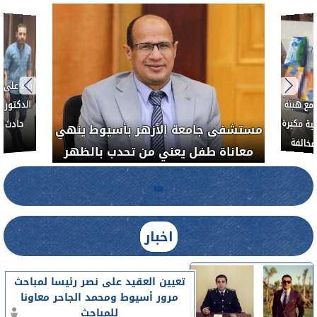
ط....
لأذن
العلاج الحر بمنفلوط بالتعاون مع هيئة
مستشفى 
رم خبيث
الدواء المصرية يشن حملة رقابية مكبرة
معاناة 
لضبط المنشآت الطبية المخالفة.....
اخبار
تعيين العقيد على نصر رئيسا لمباحث
مرور أسيوط ومحمد الجاحر معاونا
للمباحث