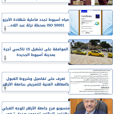
مياه أسيوط تجدد فاعلية شهادة الأيزو
ISO 50001 بمحطة نزلة عبد اللاه...
الموافقة على تشغيل 15 تاكسي أجرة
بمدينة أسيوط الجديدة
تعرف على تفاصيل وشروط القبول
بالمعاهد الفنية للتمريض بجامعة الأزهر
منسوبو فرع جامعة الأزهر للوجه القبلي
يهنئون الدكتور ”محمود صديق ” فور...