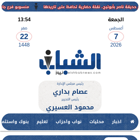
منسوبو فرع جامعة الأزهر للوجه القبلي
الجمعة
13:54
أغسطس
صفر
22
7
1448
2026
رئيس مجلس الإدارة
عصام بداري
رئيس التحرير
محمود العسيري
اخبار
محليات
نواب واحزاب
تعليم
بنوك واستثمار