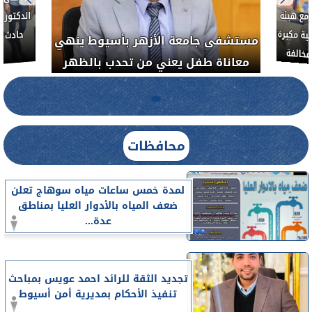
لأذن
العلاج الحر بمنفلوط بالتعاون مع هيئة
مستشفى 
رم خبيث
الدواء المصرية يشن حملة رقابية مكبرة
معاناة 
لضبط المنشآت الطبية المخالفة.....
محافظات
لمدة خمس ساعات مياه سوهاج تعلن
ضعف المياه بالأدوار العليا بمناطق
عدة...
تجديد الثقة للرائد احمد عويس بمباحث
تنفيذ الأحكام بمديرية أمن أسيوط