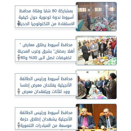
بمشاركة 80 شابا وفتاة محافظ
أسيوط ندوة توعوية حول كيفية
الاستفادة من التكنولوجيا الحديثة
لمواجهة تحديات العالم الرقمى
والذكاء الأصطناعى
محافظ أسيوط يطلق معارض ”
أهلا رمضان” بشرق وغرب المدينة
تخفيضات تصل الى 30% و80
منفذا لتوفير السلع الغذائية قبل
الشهر الكريم
محافظ أسيوط ورئيس الطائفة
الأنجيلية يفتتحان معرض إطسا
وود للأثاث ويتفقدان معرض
التنمية والمشروعات الصغيرة
بنادى الشبان المسيحية
محافظ أسيوط ورئيس الطائفة
الأنجيلية يشهدان إطلاق حزمة
موسعة من المبادرات التنموية