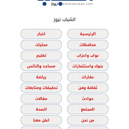
الشباب نيوز
الرئيسية
اخبار
محافظات
محليات
نواب واحزاب
تعليم
بنوك واستثمارات
مساجد وكنائس
عقارات
رياضة
ثقافة وفن
تحقيقات ومتابعات
حوادث
مقالات
المجتمع
الصحة
من نحن
اعلن معنا