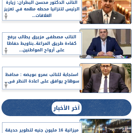
النائب الدكتور محسن البطران: زيارة
الرئيس لتنزانيا محطه مهمه في تعزيز
العلاقات...
النائب مصطفى مزيرق يطالب برفع
كفاءة طريق المراغة..بناويط حفاظا
على أرواح المواطنين...
استجابة للنائب عمرو عويضه : محافظ
سوهاج يوافق على اعادة النظر فى...
آخر الأخبار
ميزانية 16 مليون جنيه لتطوير حديقة