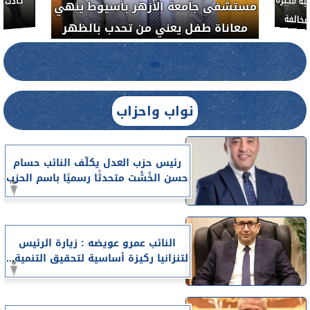
ة مكبرة
مستشفى جامعة الأزهر بأسيوط ينهي
خالفة
معاناة طفل يعني من تحدب بالظهر
نواب واحزاب
رئيس حزب العدل يكلّف النائب حسام
حسن الخُشْت متحدثًا رسميًا باسم الحزب
النائب عمرو عويضه : زيارة الرئيس
لتنزانيا ركيزة أساسية لتحقيق التنمية...