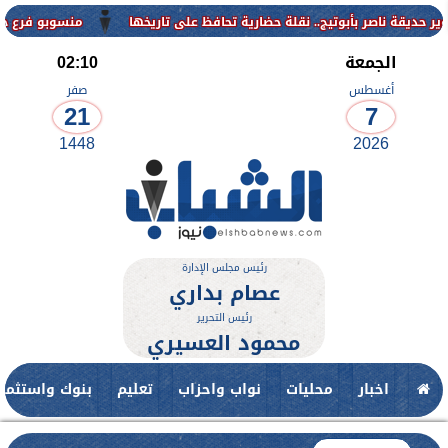
منسوبو فرع جامعة الأزهر 
الجمعة
02:10
أغسطس
صفر
21
7
1448
2026
رئيس مجلس الإدارة
عصام بداري
رئيس التحرير
محمود العسيري
اخبار
محليات
نواب واحزاب
تعليم
بنوك واستثمار