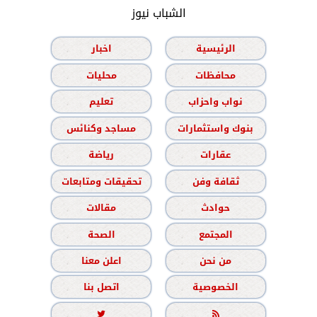
الشباب نيوز
الرئيسية
اخبار
محافظات
محليات
نواب واحزاب
تعليم
بنوك واستثمارات
مساجد وكنائس
عقارات
رياضة
ثقافة وفن
تحقيقات ومتابعات
حوادث
مقالات
المجتمع
الصحة
من نحن
اعلن معنا
الخصوصية
اتصل بنا

