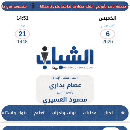
منسوبو فرع جامعة الأزهر للوجه القب
الخميس
14:51
أغسطس
صفر
21
6
1448
2026
رئيس مجلس الإدارة
عصام بداري
رئيس التحرير
محمود العسيري
اخبار
محليات
نواب واحزاب
تعليم
بنوك واستثمار