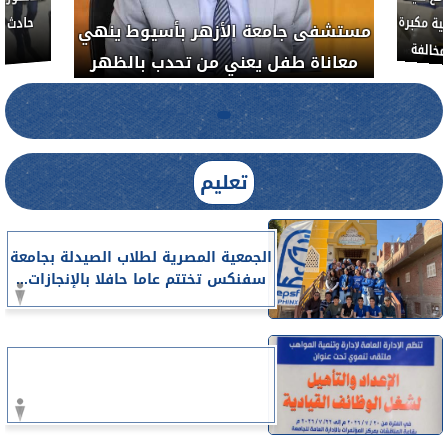
ة مكبرة
مستشفى جامعة الأزهر بأسيوط ينهي
خالفة
معاناة طفل يعني من تحدب بالظهر
تعليم
الجمعية المصرية لطلاب الصيدلة بجامعة
سفنكس تختتم عاما حافلا بالإنجازات...