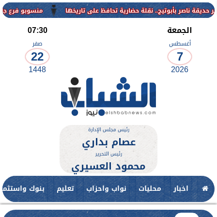
منسوبو فرع جامعة الأزهر للو
الجمعة
07:30
أغسطس
صفر
22
7
1448
2026
رئيس مجلس الإدارة
عصام بداري
رئيس التحرير
محمود العسيري
اخبار
محليات
نواب واحزاب
تعليم
بنوك واستثمار