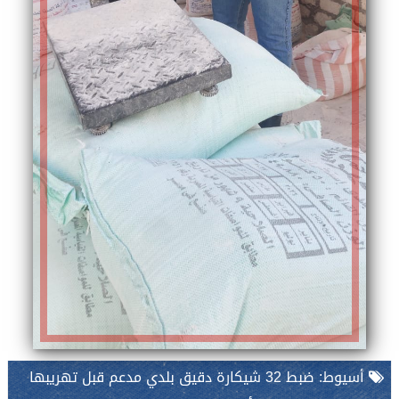
أسيوط: ضبط 32 شيكارة دقيق بلدي مدعم قبل تهريبها