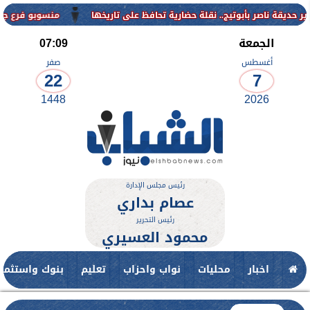
منسوبو فرع جامعة الأزهر للوجه ال
الجمعة
07:09
أغسطس
صفر
22
7
1448
2026
رئيس مجلس الإدارة
عصام بداري
رئيس التحرير
محمود العسيري
اخبار
محليات
نواب واحزاب
تعليم
بنوك واستثمار