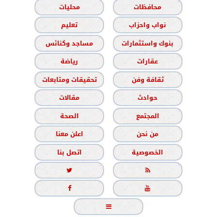
محافظات
محليات
نواب واحزاب
تعليم
بنوك واستثمارات
مساجد وكنائس
عقارات
رياضة
ثقافة وفن
تحقيقات ومتابعات
حوادث
مقالات
المجتمع
الصحة
من نحن
اعلن معنا
الخصوصية
اتصل بنا




