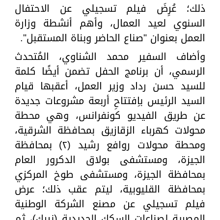
ذلك؛ عُرِضَ فيلم تسجيلي عن الاحتفال
السنوي لعيد العمال، وأهم أنشطة وزارة
العمل بعنوان "صناع الحاضر وبناة المستقبل".
وأضاف السفير محمد الشناوي، المُتحدث
الرسمي، أن برنامج الحفل تضمن أيضًا كلمة
للسيد حسن رداد وزير العمل، أعقبها قيام
السيد الرئيس باِفتتاحِ أربعة مشروعات جديدة
عن طريق الفيديو كونفرانس، وهي محطة
محولات كهرباء الزقازيق بمحافظة الشرقية،
ومحطة محولات روافع رشيد (٢) بمحافظة
الجيزة، ومستشفى بولاق الدكرور العام
بمحافظة الجيزة، ومستشفى طوخ المركزي
بمحافظة القليوبية، ليتم عقب ذلك؛ عرض
فيلم تسجيلي عن مصنع الشركة الوطنية
المصرية لصناعات السكك الحديدية (نيرك)، ثم