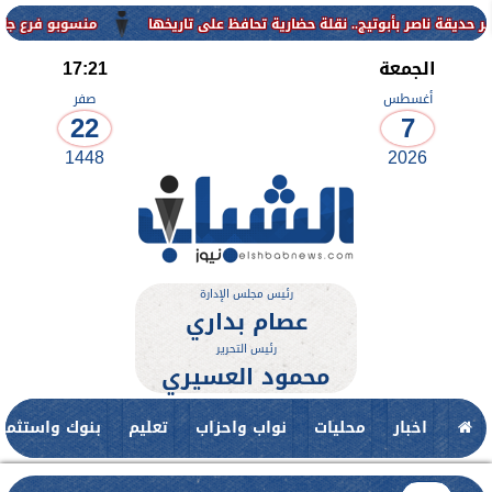
منسوبو فرع جامعة الأزهر ل
الجمعة
17:21
أغسطس
صفر
22
7
1448
2026
رئيس مجلس الإدارة
عصام بداري
رئيس التحرير
محمود العسيري
اخبار
محليات
نواب واحزاب
تعليم
بنوك واستثمار