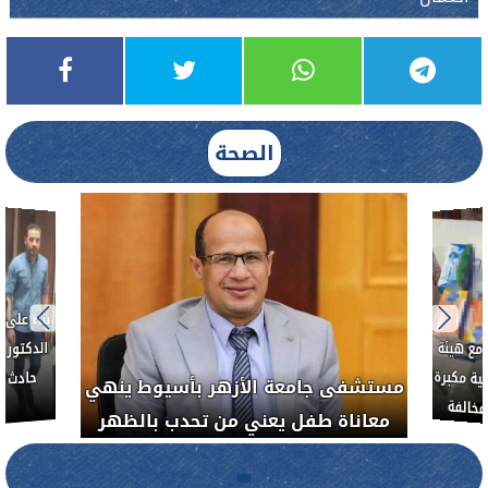
الصحة
بناءً عل
الدكتور 
حادث أ
مع هيئة
ة مكبرة
مستشفى جامعة الأزهر بأسيوط ينهي
خالفة
معاناة طفل يعني من تحدب بالظهر