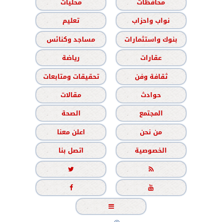
محافظات
محليات
نواب واحزاب
تعليم
بنوك واستثمارات
مساجد وكنائس
عقارات
رياضة
ثقافة وفن
تحقيقات ومتابعات
حوادث
مقالات
المجتمع
الصحة
من نحن
اعلن معنا
الخصوصية
اتصل بنا




