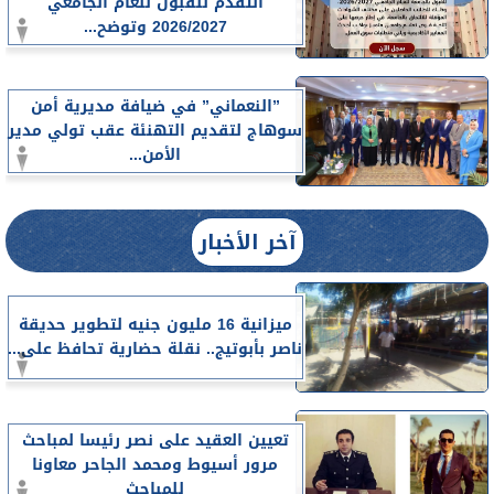
التقدم للقبول للعام الجامعي
2026/2027 وتوضح...
”النعماني” في ضيافة مديرية أمن
سوهاج لتقديم التهنئة عقب تولي مدير
الأمن...
آخر الأخبار
ميزانية 16 مليون جنيه لتطوير حديقة
ناصر بأبوتيج.. نقلة حضارية تحافظ على...
تعيين العقيد على نصر رئيسا لمباحث
مرور أسيوط ومحمد الجاحر معاونا
للمباحث