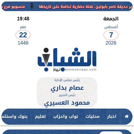
منسوبو فرع جامعة الأزهر للو
الجمعة
19:48
أغسطس
صفر
22
7
1448
2026
رئيس مجلس الإدارة
عصام بداري
رئيس التحرير
محمود العسيري
اخبار
محليات
نواب واحزاب
تعليم
بنوك واستثمار