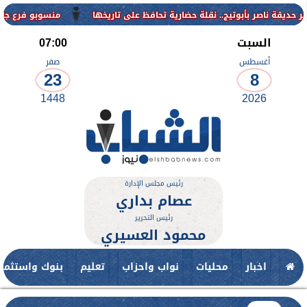
منسوبو فرع جامعة الأزهر لل
السبت
07:00
أغسطس
صفر
23
8
1448
2026
رئيس مجلس الإدارة
عصام بداري
رئيس التحرير
محمود العسيري
اخبار
محليات
نواب واحزاب
تعليم
بنوك واستثمار