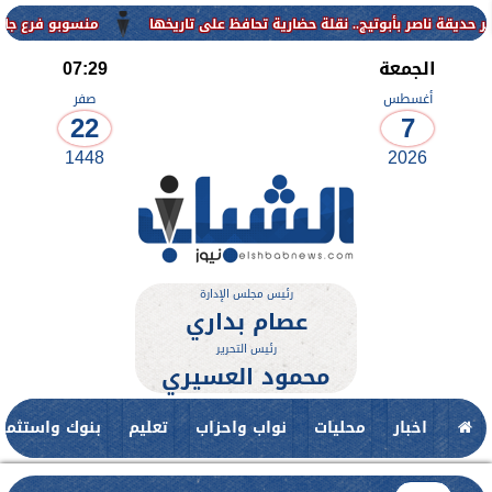
منسوبو فرع جامعة الأزهر للوجه 
الجمعة
07:29
أغسطس
صفر
22
7
1448
2026
رئيس مجلس الإدارة
عصام بداري
رئيس التحرير
محمود العسيري
اخبار
محليات
نواب واحزاب
تعليم
بنوك واستثمار